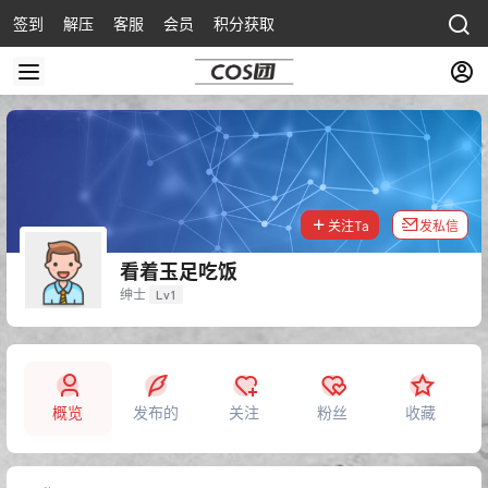
签到
解压
客服
会员
积分获取
关注Ta
发私信
看着玉足吃饭
绅士
Lv1
概览
发布的
关注
粉丝
收藏