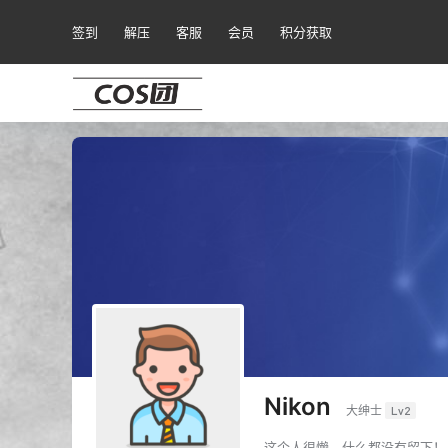
签到
解压
客服
会员
积分获取
Nikon
大绅士
Lv2
这个人很懒，什么都没有留下！