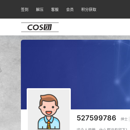
签到
解压
客服
会员
积分获取
527599786
绅士
这个人很懒，什么都没有留下！