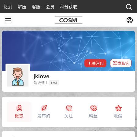
签到
解压
客服
会员
积分获取
关注Ta
发私信
jklove
超级绅士
Lv3
概览
发布的
关注
粉丝
收藏