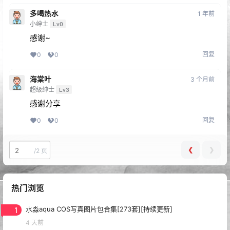
多喝热水
1 年前
小绅士
Lv0
感谢~
回复
0
0
海棠叶
3 个月前
超级绅士
Lv3
感谢分享
回复
0
0
❮
❯
/
2 页
热门浏览
1
水淼aqua COS写真图片包合集[273套][持续更新]
4 天前