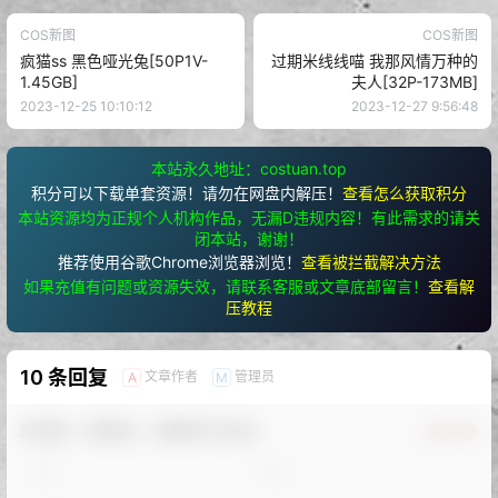
COS新图
COS新图
疯猫ss 黑色哑光兔[50P1V-
过期米线线喵 我那风情万种的
1.45GB]
夫人[32P-173MB]
2023-12-25 10:10:12
2023-12-27 9:56:48
本站永久地址：costuan.top
积分可以下载单套资源！请勿在网盘内解压！
查看怎么获取积分
本站资源均为正规个人机构作品，无漏D违规内容！有此需求的请关
闭本站，谢谢！
推荐使用谷歌Chrome浏览器浏览！
查看被拦截解决方法
如果充值有问题或资源失效，请联系客服或文章底部留言！
查看解
压教程
10 条回复
文章作者
管理员
A
M
欢迎您，新朋友，感谢参与互动！
确认修改