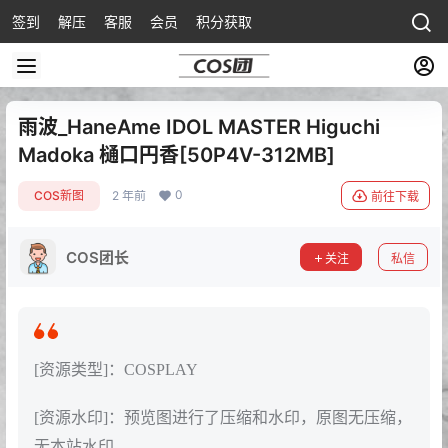
签到
解压
客服
会员
积分获取
雨波_HaneAme IDOL MASTER Higuchi
Madoka 樋口円香[50P4V-312MB]
0
COS新图
2 年前
前往下载
COS团长
关注
私信
[资源类型]：COSPLAY
[资源水印]：预览图进行了压缩和水印，原图无压缩，
无本站水印