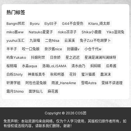
热门标签
Bangni邦尼
Byoru
ElyEE子
G44不会受伤
Kitaro_绮太郎
miko酱ww
Natsuko夏夏子
rioko凉凉子
Shika小鹿鹿
Yiko湿润兔
yuuhui玉汇
九柒喵
二佐Nisa
云溪溪
兔子Zzz不吃胡萝卜
半半子
咬一口兔娘
奈汐酱nice
封疆疆v
小仓千代w
屿鱼Yukako
抖娘利世
日奈娇
星之迟迟
星澜是澜澜叫澜妹呀
桜桃喵
水淼aqua
洛璃LoLiSAMA
清水由乃
焖焖碳
瓜希酱
白栎Shirly
神楽坂真冬
秋和柯基
花铃
蜜汁猫裘
蠢沫沫
轩萧学姐
阿包也是兔娘
雨波_HaneAme
雪晴Astra
雯妹不讲道理
霜月Shimo
面饼仙儿
麻花酱
Copyright © 2026
COS团
免责声明：本站资源均来自网络，仅为个人学习使用，其版权归原作者所有，如
有侵权或违规内容，请联系我们删除，谢谢！