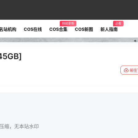
持续更新
必看
名站机构
COS在线
COS合集
COS新图
新人指南
45GB]
前往
无压缩，无本站水印