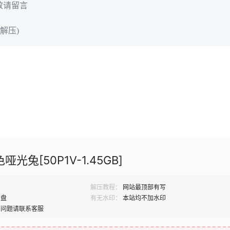
效请留言
解压)
哑光兔[50P1V-1.45GB]
解压教程：
网站最顶部有写
网盘
有无水印：
本站均不加水印
何问题请联系客服