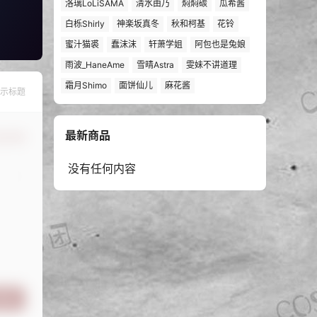
洛璃LoLiSAMA
清水由乃
焖焖碳
瓜希酱
白栎Shirly
神楽坂真冬
秋和柯基
花铃
蜜汁猫裘
蠢沫沫
轩萧学姐
阿包也是兔娘
雨波_HaneAme
雪晴Astra
雯妹不讲道理
霜月Shimo
面饼仙儿
麻花酱
示标题
最新商品
认修改
没有任何内容
提交