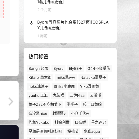
1套][持续更新]
2 个月前
6
Byoru写真图片包合集[327套][COSPLA
Y][持续更新]
1 周前
热门标签
Bangni邦尼
Byoru
ElyEE子
G44不会受伤
Kitaro_绮太郎
miko酱ww
Natsuko夏夏子
rioko凉凉子
Shika小鹿鹿
Yiko湿润兔
yuuhui玉汇
九柒喵
二佐Nisa
云溪溪
兔子Zzz不吃胡萝卜
半半子
咬一口兔娘
奈汐酱nice
封疆疆v
小仓千代w
屿鱼Yukako
抖娘利世
日奈娇
星之迟迟
星澜是澜澜叫澜妹呀
桜桃喵
水淼aqua