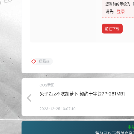
您当前的等级为
请先
登录
前往下载
疯猫ss
COS新图
兔子Zzz不吃胡萝卜 契约十字[27P-281MB]
2023-12-25 10:07:10
本站
积分可以下载单套资