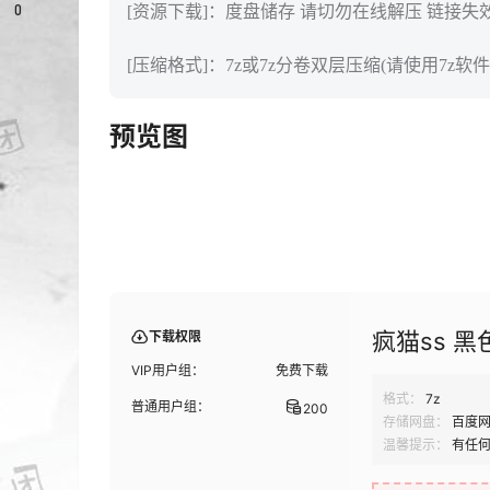
0
[资源下载]：度盘储存 请切勿在线解压 链接失
[压缩格式]：7z或7z分卷双层压缩(请使用7z软件
预览图
疯猫ss 黑色
下载权限
VIP用户组：
免费下载
格式：
7z
普通用户组：
200
存储网盘：
百度
温馨提示：
有任