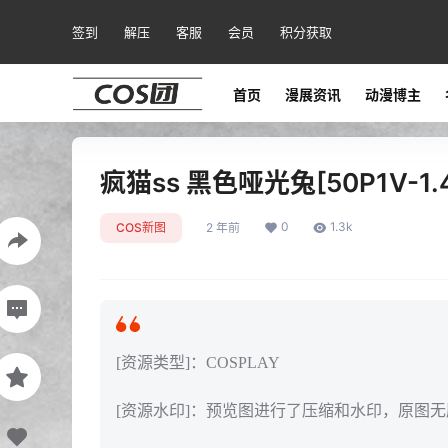
签到
解压
客服
会员
积分获取
首页
漫展资讯
动漫博主
疯猫ss 黑色哑光兔[50P1V-1.
0
1.3k
COS新图
2 年前
[资源类型]：COSPLAY
[资源水印]：预览图进行了压缩和水印，原图