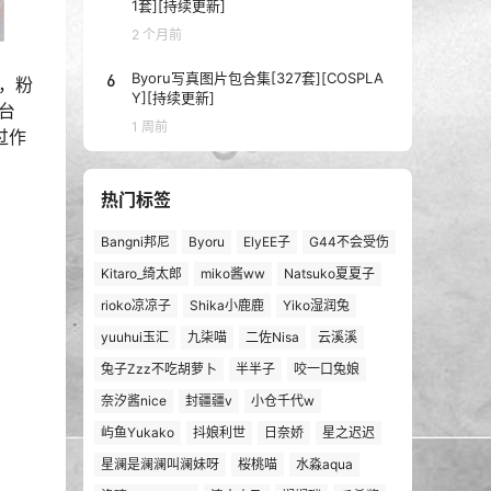
1套][持续更新]
2 个月前
6
Byoru写真图片包合集[327套][COSPLA
，粉
Y][持续更新]
台
1 周前
过作
热门标签
Bangni邦尼
Byoru
ElyEE子
G44不会受伤
Kitaro_绮太郎
miko酱ww
Natsuko夏夏子
rioko凉凉子
Shika小鹿鹿
Yiko湿润兔
yuuhui玉汇
九柒喵
二佐Nisa
云溪溪
兔子Zzz不吃胡萝卜
半半子
咬一口兔娘
奈汐酱nice
封疆疆v
小仓千代w
屿鱼Yukako
抖娘利世
日奈娇
星之迟迟
星澜是澜澜叫澜妹呀
桜桃喵
水淼aqua