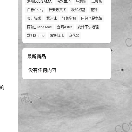
洛璃LoLiSAMA
清水由乃
焖焖碳
瓜希酱
白栎Shirly
神楽坂真冬
秋和柯基
花铃
蜜汁猫裘
蠢沫沫
轩萧学姐
阿包也是兔娘
雨波_HaneAme
雪晴Astra
雯妹不讲道理
霜月Shimo
面饼仙儿
麻花酱
最新商品
没有任何内容
的