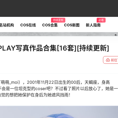
持续更新
必看
名站机构
COS在线
COS合集
COS新图
新人指南
SPLAY写真作品合集[16套][持续更新]
前往
萌萌_moi），2001年11月22日出生的00后，天蝎座，身高
想不会是一位坦克型的coser吧？不过看了照片以后放心了，她是
自觉的想把她保护在身后为她遮风挡雨！