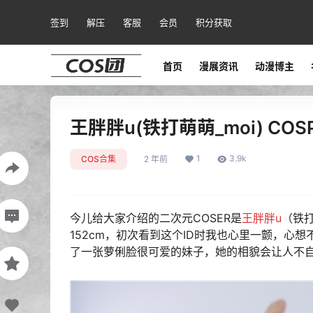
签到
解压
客服
会员
积分获取
首页
漫展资讯
动漫博主
王胖胖u(铁打萌萌_moi) CO
1
3.9k
COS合集
2 年前
今儿给大家介绍的二次元COSER是
王胖胖u
（铁打
152cm，初次看到这个ID时我也心里一颤，心
了一张萝俐脸很可爱的妹子，她的相貌会让人不