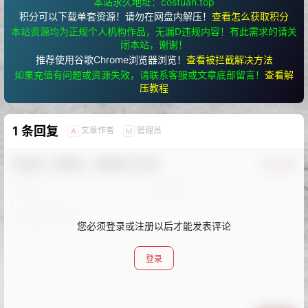
2
0
海报分享
收藏
Kettoe
COS合集
COS合集
王胖胖u(铁打萌萌_moi)
念雪ww COSPLAY写真图片包
COSPLAY写真作品合集[16套]
合集[37套][持续更新]
[持续更新]
2024-5-21 8:31:31
2024-6-11 7:58:04
本站永久地址：costuan.top
积分可以下载单套资源！请勿在网盘内解压！
查看怎么获取积分
本站资源均为正规个人机构作品，无漏D违规内容！有此需求的请关
闭本站，谢谢！
推荐使用谷歌Chrome浏览器浏览！
查看被拦截解决方法
如果充值有问题或资源失效，请联系客服或文章底部留言！
查看解
压教程