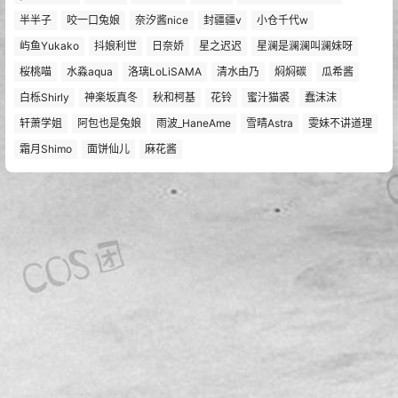
2 个月前
6
Byoru写真图片包合集[327套][COSPLAY][持续更新]
1 周前
热门标签
Bangni邦尼
Byoru
ElyEE子
G44不会受伤
Kitaro_绮太郎
miko酱ww
Natsuko夏夏子
rioko凉凉子
Shika小鹿鹿
Yiko湿润兔
yuuhui玉汇
九柒喵
二佐Nisa
云溪溪
兔子Zzz不吃胡萝卜
半半子
咬一口兔娘
奈汐酱nice
封疆疆v
小仓千代w
屿鱼Yukako
抖娘利世
日奈娇
星之迟迟
星澜是澜澜叫澜妹呀
桜桃喵
水淼aqua
洛璃LoLiSAMA
清水由乃
焖焖碳
瓜希酱
白栎Shirly
神楽坂真冬
秋和柯基
花铃
蜜汁猫裘
蠢沫沫
轩萧学姐
阿包也是兔娘
雨波_HaneAme
雪晴Astra
雯妹不讲道理