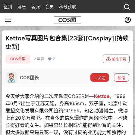
签到
解压
客服
会员
积分获取
Kettoe写真图片包合集[23套][Cosplay][持续
更新]
2
COS合集
2 年前
前往下载
COS团长
关注
私信
今天给大家介绍的二次元动漫COSER是—
Kettoe
，1999
年6月7出生于江苏无锡，身高165cm，双子座，北京中动
爱盟文化发展有限公司签约COSER，知名动漫博主，微博
上有20多万粉咝。在当今的信息爆炸的网络时代中，不缺
长得好看的女生。如果只凭长相或许能得到短暂的关注，
但大多数都只是昙花一现，没有过硬的业务能力和独特的