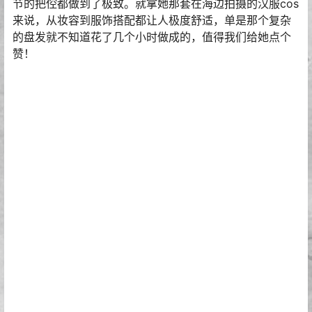
kettoe的作品每一套都可以说是诚意满满，能看出来她在
用心的对待，照片中每一个细微表情的拿捏以及一些小细
节的把倥都做到了极致。就拿她那套在海边拍摄的汉服cos
来说，从妆容到服饰搭配都让人极度舒适，单是那个复杂
的盘发就不知道花了几个小时做成的，值得我们给她点个
赞！