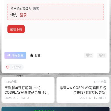
查看
下载权限
Kettoe写真图片包合集[23套][Cosplay][持续更
新]
格式：
7z
解压教程：
网站最顶部有写
存储网盘：
百度网盘
有无水印：
本站均不加水印
温馨提示：
有任何问题请联系客服
您当前的等级为
游客
请先
登录
前往下载