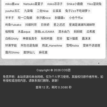
miko酱ww
Natsuko夏夏子
rioko凉凉子
Shika小鹿鹿
Yiko湿润兔
yuuhui玉汇
九柒喵
二佐Nisa
云溪溪
兔子Zzz不吃胡萝卜
半半子
咬一口兔娘
奈汐酱nice
封疆疆v
小仓千代w
屿鱼Yukako
抖娘利世
日奈娇
星之迟迟
星澜是澜澜叫澜妹呀
桜桃喵
水淼aqua
洛璃LoLiSAMA
清水由乃
焖焖碳
瓜希酱
白栎Shirly
神楽坂真冬
秋和柯基
花铃
蜜汁猫裘
蠢沫沫
轩萧学姐
阿包也是兔娘
雨波_HaneAme
雪晴Astra
雯妹不讲道理
霜月Shimo
面饼仙儿
麻花酱
Copyright © 2026
COS团
免责声明：本站资源均来自网络，仅为个人学习使用，其版权归原作者所有，如
有侵权或违规内容，请联系我们删除，谢谢！
查询 12 次，耗时 0.3080 秒