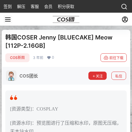
签到
解压
客服
会员
积分获取
韩国COSER Jenny [BLUECAKE] Meow
[112P-2.16GB]
0
COS新图
3 年前
前往下载
COS团长
关注
私信
[资源类型]：COSPLAY
[资源水印]：预览图进行了压缩和水印，原图无压缩，
无本站水印