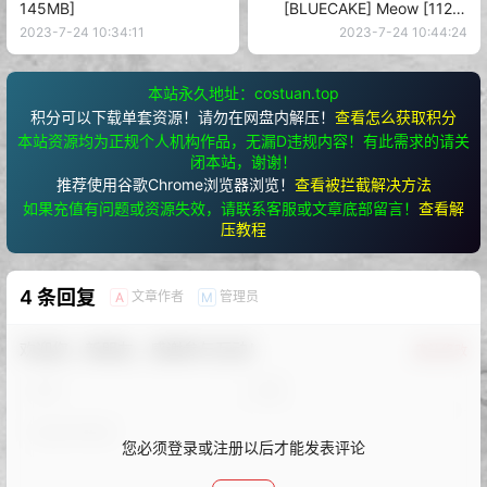
145MB]
[BLUECAKE] Meow [112P-
2.16GB]
2023-7-24 10:34:11
2023-7-24 10:44:24
本站永久地址：costuan.top
积分可以下载单套资源！请勿在网盘内解压！
查看怎么获取积分
本站资源均为正规个人机构作品，无漏D违规内容！有此需求的请关
闭本站，谢谢！
推荐使用谷歌Chrome浏览器浏览！
查看被拦截解决方法
如果充值有问题或资源失效，请联系客服或文章底部留言！
查看解
压教程
4 条回复
文章作者
管理员
A
M
欢迎您，新朋友，感谢参与互动！
确认修改
您必须登录或注册以后才能发表评论