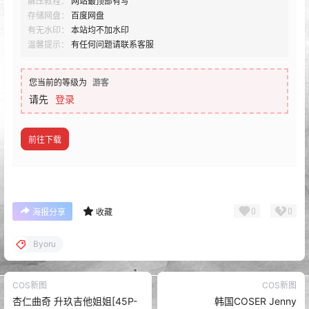
解压教程：
网站最顶部有写
存储网盘：
百度网盘
有无水印：
本站均不加水印
温馨提示：
有任何问题请联系客服
您当前的等级为
游客
请先
登录
前往下载
0
0
海报分享
收藏
Byoru
COS新图
COS新图
杏仁曲奇 升玖吉他姐姐[45P-
韩国COSER Jenny