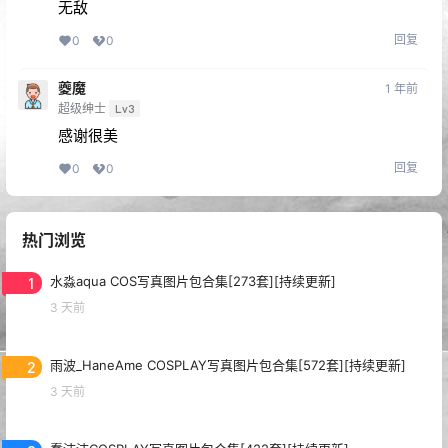
无敌
回复
0
0
夔魔
1 年前
超级绅士
Lv3
感谢很美
回复
0
0
热门浏览
1
水淼aqua COS写真图片包合集[273套][持续更新]
3 天前
2
雨波_HaneAme COSPLAY写真图片包合集[572套][持续更新]
3 天前