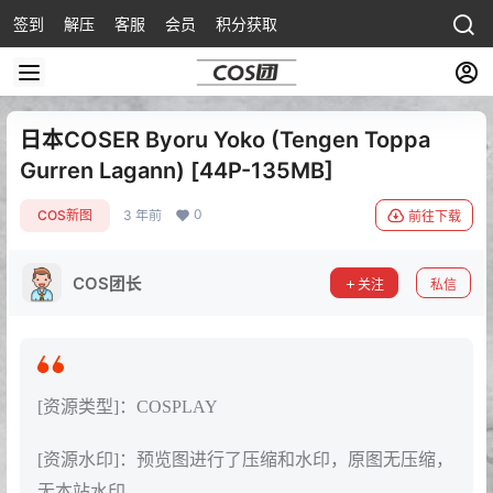
签到
解压
客服
会员
积分获取
日本COSER Byoru Yoko (Tengen Toppa
Gurren Lagann) [44P-135MB]
0
COS新图
3 年前
前往下载
COS团长
关注
私信
[资源类型]：COSPLAY
[资源水印]：预览图进行了压缩和水印，原图无压缩，
无本站水印