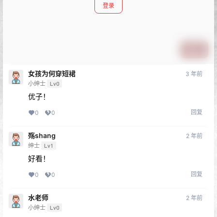
登录
提交
女孩为何穿短裙
3 年前
小绅士
Lv0
优子！
回复
0
0
殇shang
2 年前
绅士
Lv1
好看！
回复
0
0
水老师
2 年前
小绅士
Lv0