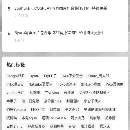
5
yuuhui玉汇COSPLAY写真图片包合集[181套][持续更新]
2 个月前
6
Byoru写真图片包合集[327套][COSPLAY][持续更新]
1 周前
热门标签
Bangni邦尼
Byoru
ElyEE子
G44不会受伤
Kitaro_绮太郎
miko酱ww
Natsuko夏夏子
rioko凉凉子
Shika小鹿鹿
Yiko湿润兔
yuuhui玉汇
九柒喵
二佐Nisa
云溪溪
兔子Zzz不吃胡萝卜
半半子
咬一口兔娘
奈汐酱nice
封疆疆v
小仓千代w
屿鱼Yukako
抖娘利世
日奈娇
星之迟迟
星澜是澜澜叫澜妹呀
桜桃喵
水淼aqua
洛璃LoLiSAMA
清水由乃
焖焖碳
瓜希酱
白栎Shirly
神楽坂真冬
秋和柯基
花铃
蜜汁猫裘
蠢沫沫