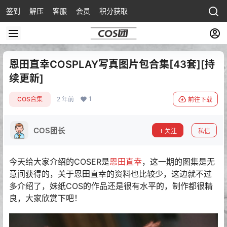
签到
解压
客服
会员
积分获取
恩田直幸COSPLAY写真图片包合集[43套][持
续更新]
1
COS合集
2 年前
前往下载
COS团长
关注
私信
今天给大家介绍的COSER是
恩田直幸
，这一期的图集是无
意间获得的，关于恩田直幸的资料也比较少，这边就不过
多介绍了，妹纸COS的作品还是很有水平的，制作都很精
良，大家欣赏下吧！