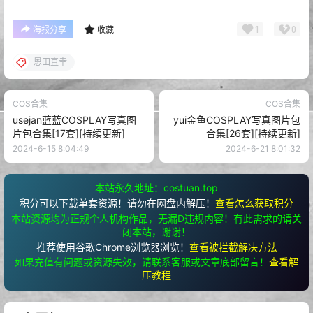
1
0
海报分享
收藏
恩田直幸
COS合集
COS合集
usejan蓝蓝COSPLAY写真图
yui金鱼COSPLAY写真图片包
片包合集[17套][持续更新]
合集[26套][持续更新]
2024-6-15 8:04:49
2024-6-21 8:01:32
本站永久地址：costuan.top
积分可以下载单套资源！请勿在网盘内解压！
查看怎么获取积分
本站资源均为正规个人机构作品，无漏D违规内容！有此需求的请关
闭本站，谢谢！
推荐使用谷歌Chrome浏览器浏览！
查看被拦截解决方法
如果充值有问题或资源失效，请联系客服或文章底部留言！
查看解
压教程