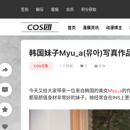
签到
解压
客服
会员
积分获取
首页
漫展资讯
动漫博主
韩国妹子Myu_a(뮤아)写真作品
0
6.5k
COS合集
1 个月前
今天又给大家带来一位来自韩国的美女
Myu_a
的
都是颜值身材非常好的妹子。她经常会在INS上