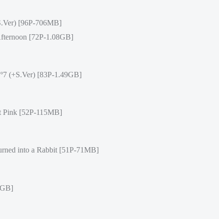
.Ver) [96P-706MB]
fternoon [72P-1.08GB]
 (+S.Ver) [83P-1.49GB]
 Pink [52P-115MB]
ned into a Rabbit [51P-71MB]
2GB]