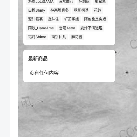
洛璃LoLiSAMA
清水由乃
焖焖碳
瓜希酱
白栎Shirly
神楽坂真冬
秋和柯基
花铃
蜜汁猫裘
蠢沫沫
轩萧学姐
阿包也是兔娘
雨波_HaneAme
雪晴Astra
雯妹不讲道理
霜月Shimo
面饼仙儿
麻花酱
最新商品
没有任何内容