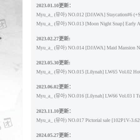
2023.01.10更新：
Myu_a_ (뮤아) NO.012 [DJAWA] Staycation#6 (+S
Myu_a_ (뮤아) NO.013 [Moon Night Snap] Early A
2023.02.27更新:
Myu_a_ (뮤아) NO.014 [DJAWA] Maid Mansion Nº7
2023.05.30更新:
Myu_a_ (뮤아) NO.015 [Lilynah] LW65 Vol.02 Hot
2023.06.02更新：
Myu_a_ (뮤아) NO.016 [Lilynah] LW66 Vol.03 I Tur
2023.11.10更新：
Myu_a_ (뮤아) NO.017 Pictorial sale [102P1V-3.6
2024.05.27更新：