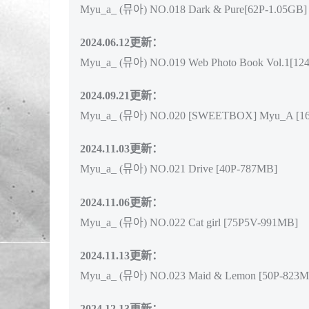
Myu_a_ (뮤아) NO.018 Dark & Pure[62P-1.05GB]
2024.06.12更新：
Myu_a_ (뮤아) NO.019 Web Photo Book Vol.1[124
2024.09.21更新：
Myu_a_ (뮤아) NO.020 [SWEETBOX] Myu_A [16
2024.11.03更新：
Myu_a_ (뮤아) NO.021 Drive [40P-787MB]
2024.11.06更新：
Myu_a_ (뮤아) NO.022 Cat girl [75P5V-991MB]
2024.11.13更新：
Myu_a_ (뮤아) NO.023 Maid & Lemon [50P-823M
2024.12.13更新：