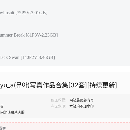
imsuit [75P5V-3.01GB]
mmer Break [81P3V-2.23GB]
ack Swan [140P2V-3.46GB]
u_a(뮤아)写真作品合集[32套][持续更新]
解压教程：
网站最顶部有写
网盘
有无水印：
本站均不加水印
何问题请联系客服
游客