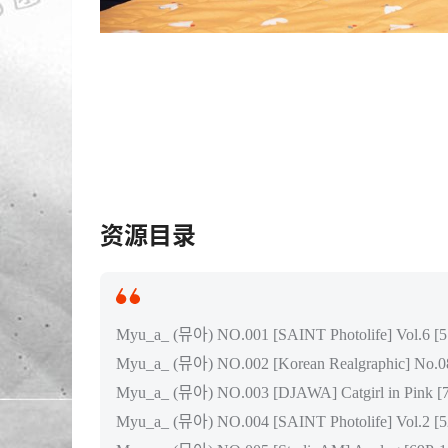
资源目录
Myu_a_ (뮤아) NO.001 [SAINT Photolife] Vol.6 [
Myu_a_ (뮤아) NO.002 [Korean Realgraphic] No.
Myu_a_ (뮤아) NO.003 [DJAWA] Catgirl in Pink 
Myu_a_ (뮤아) NO.004 [SAINT Photolife] Vol.2 [