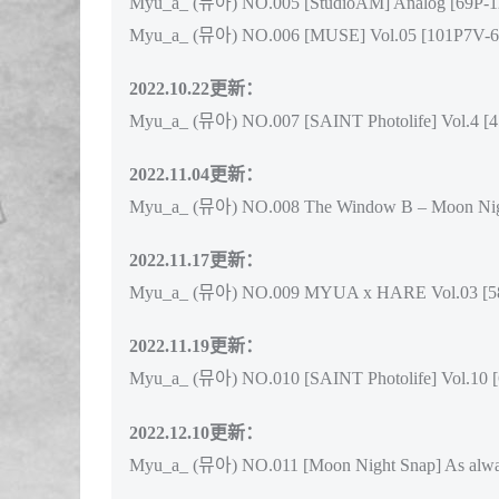
Myu_a_ (뮤아) NO.005 [StudioAM] Analog [69P-
Myu_a_ (뮤아) NO.006 [MUSE] Vol.05 [101P7V-
2022.10.22更新：
Myu_a_ (뮤아) NO.007 [SAINT Photolife] Vol.4 [
2022.11.04更新：
Myu_a_ (뮤아) NO.008 The Window B – Moon Nig
2022.11.17更新：
Myu_a_ (뮤아) NO.009 MYUA x HARE Vol.03 [5
2022.11.19更新：
Myu_a_ (뮤아) NO.010 [SAINT Photolife] Vol.10 
2022.12.10更新：
Myu_a_ (뮤아) NO.011 [Moon Night Snap] As alwa