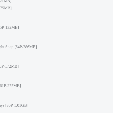
121MB]
675MB]
45P-132MB]
ht Snap [64P-286MB]
8P-172MB]
[61P-275MB]
ys [80P-1.01GB]