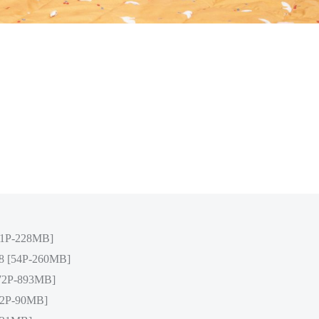
51P-228MB]
08 [54P-260MB]
[72P-893MB]
52P-90MB]