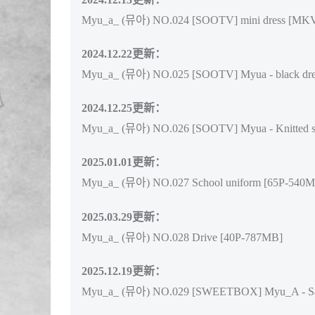
Myu_a_ (뮤아) NO.024 [SOOTV] mini dress [MK
2024.12.22更新：
Myu_a_ (뮤아) NO.025 [SOOTV] Myua - black d
2024.12.25更新：
Myu_a_ (뮤아) NO.026 [SOOTV] Myua - Knitted 
2025.01.01更新：
Myu_a_ (뮤아) NO.027 School uniform [65P-540
2025.03.29更新：
Myu_a_ (뮤아) NO.028 Drive [40P-787MB]
2025.12.19更新：
Myu_a_ (뮤아) NO.029 [SWEETBOX] Myu_A - Sa