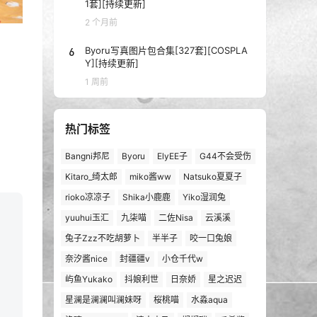
1套][持续更新]
2 个月前
6
Byoru写真图片包合集[327套][COSPLA
Y][持续更新]
1 周前
热门标签
Bangni邦尼
Byoru
ElyEE子
G44不会受伤
Kitaro_绮太郎
miko酱ww
Natsuko夏夏子
rioko凉凉子
Shika小鹿鹿
Yiko湿润兔
yuuhui玉汇
九柒喵
二佐Nisa
云溪溪
兔子Zzz不吃胡萝卜
半半子
咬一口兔娘
奈汐酱nice
封疆疆v
小仓千代w
屿鱼Yukako
抖娘利世
日奈娇
星之迟迟
星澜是澜澜叫澜妹呀
桜桃喵
水淼aqua