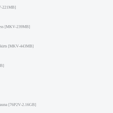
V-221MB]
ress [MKV-239MB]
skirts [MKV-443MB]
MB]
una [76P2V-2.16GB]