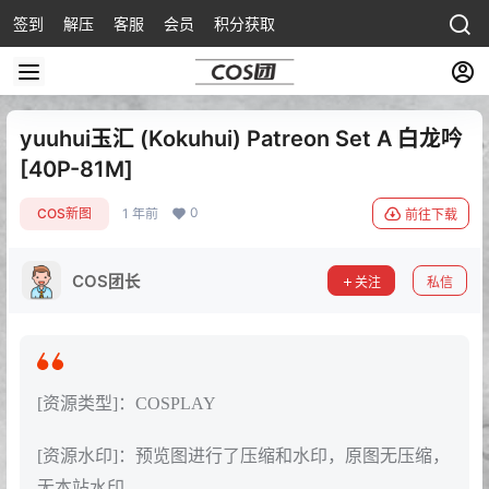
签到
解压
客服
会员
积分获取
yuuhui玉汇 (Kokuhui) Patreon Set A 白龙吟
[40P-81M]
0
COS新图
1 年前
前往下载
COS团长
关注
私信
[资源类型]：COSPLAY
[资源水印]：预览图进行了压缩和水印，原图无压缩，
无本站水印