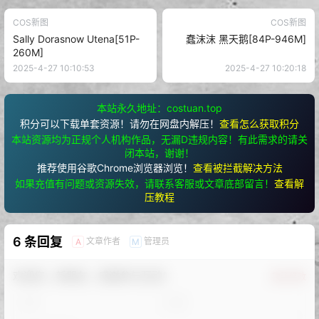
COS新图
COS新图
Sally Dorasnow Utena[51P-
蠢沫沫 黑天鹅[84P-946M]
260M]
2025-4-27 10:10:53
2025-4-27 10:20:18
本站永久地址：costuan.top
积分可以下载单套资源！请勿在网盘内解压！
查看怎么获取积分
本站资源均为正规个人机构作品，无漏D违规内容！有此需求的请关
闭本站，谢谢！
推荐使用谷歌Chrome浏览器浏览！
查看被拦截解决方法
如果充值有问题或资源失效，请联系客服或文章底部留言！
查看解
压教程
6 条回复
文章作者
管理员
A
M
欢迎您，新朋友，感谢参与互动！
确认修改