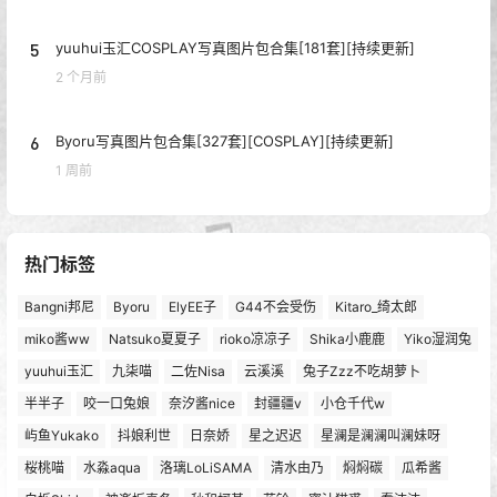
5
yuuhui玉汇COSPLAY写真图片包合集[181套][持续更新]
2 个月前
6
Byoru写真图片包合集[327套][COSPLAY][持续更新]
1 周前
热门标签
Bangni邦尼
Byoru
ElyEE子
G44不会受伤
Kitaro_绮太郎
miko酱ww
Natsuko夏夏子
rioko凉凉子
Shika小鹿鹿
Yiko湿润兔
yuuhui玉汇
九柒喵
二佐Nisa
云溪溪
兔子Zzz不吃胡萝卜
半半子
咬一口兔娘
奈汐酱nice
封疆疆v
小仓千代w
屿鱼Yukako
抖娘利世
日奈娇
星之迟迟
星澜是澜澜叫澜妹呀
桜桃喵
水淼aqua
洛璃LoLiSAMA
清水由乃
焖焖碳
瓜希酱