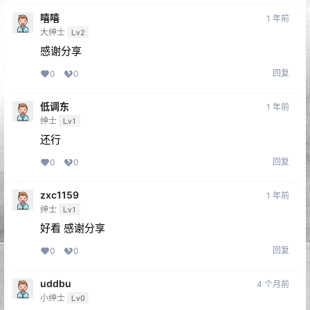
嘻嘻
1 年前
大绅士
Lv2
感谢分享
回复
0
0
低调东
1 年前
绅士
Lv1
还行
回复
0
0
zxc1159
1 年前
绅士
Lv1
好看 感谢分享
回复
0
0
uddbu
4 个月前
小绅士
Lv0