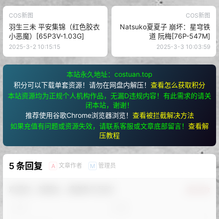
COS新图
COS新图
羽生三未 平安集锦（红色胶衣
Natsuko夏夏子 崩坏：星穹铁
小恶魔）[65P3V-1.03G]
道 阮梅[76P-547M]
2025-3-2 10:15:15
2025-3-3 10:03:59
本站永久地址：costuan.top
积分可以下载单套资源！请勿在网盘内解压！
查看怎么获取积分
本站资源均为正规个人机构作品，无漏D违规内容！有此需求的请关
闭本站，谢谢！
推荐使用谷歌Chrome浏览器浏览！
查看被拦截解决方法
如果充值有问题或资源失效，请联系客服或文章底部留言！
查看解
压教程
5 条回复
文章作者
管理员
A
M
欢迎您，新朋友，感谢参与互动！
确认修改