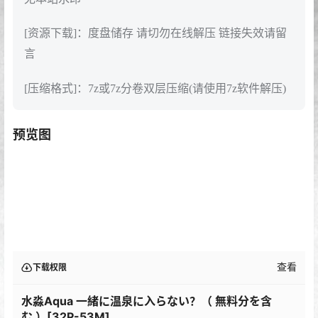
[资源下载]：度盘储存 请切勿在线解压 链接失效请留
言
[压缩格式]：7z或7z分卷双层压缩(请使用7z软件解压)
预览图
查看
下载权限
水淼Aqua 一緒に温泉に入らない？（ 無料分を含
む ）[32P-53M]