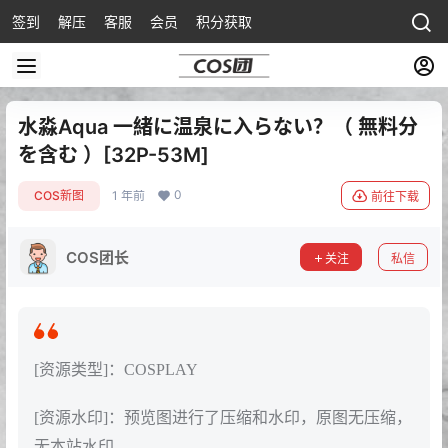
签到
解压
客服
会员
积分获取
水淼Aqua 一緒に温泉に入らない？（ 無料分
を含む ）[32P-53M]
0
COS新图
1 年前
前往下载
COS团长
关注
私信
[资源类型]：COSPLAY
[资源水印]：预览图进行了压缩和水印，原图无压缩，
无本站水印