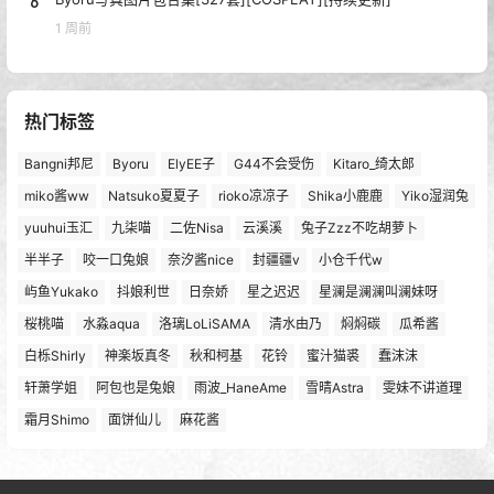
6
1 周前
热门标签
Bangni邦尼
Byoru
ElyEE子
G44不会受伤
Kitaro_绮太郎
miko酱ww
Natsuko夏夏子
rioko凉凉子
Shika小鹿鹿
Yiko湿润兔
yuuhui玉汇
九柒喵
二佐Nisa
云溪溪
兔子Zzz不吃胡萝卜
半半子
咬一口兔娘
奈汐酱nice
封疆疆v
小仓千代w
屿鱼Yukako
抖娘利世
日奈娇
星之迟迟
星澜是澜澜叫澜妹呀
桜桃喵
水淼aqua
洛璃LoLiSAMA
清水由乃
焖焖碳
瓜希酱
白栎Shirly
神楽坂真冬
秋和柯基
花铃
蜜汁猫裘
蠢沫沫
轩萧学姐
阿包也是兔娘
雨波_HaneAme
雪晴Astra
雯妹不讲道理
霜月Shimo
面饼仙儿
麻花酱