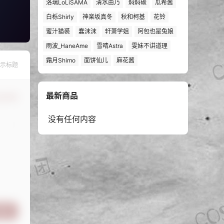
洛璃LoLiSAMA
清水由乃
焖焖碳
瓜希酱
白栎Shirly
神楽坂真冬
秋和柯基
花铃
蜜汁猫裘
蠢沫沫
轩萧学姐
阿包也是兔娘
雨波_HaneAme
雪晴Astra
雯妹不讲道理
霜月Shimo
面饼仙儿
麻花酱
示标题
最新商品
认修改
没有任何内容
提交