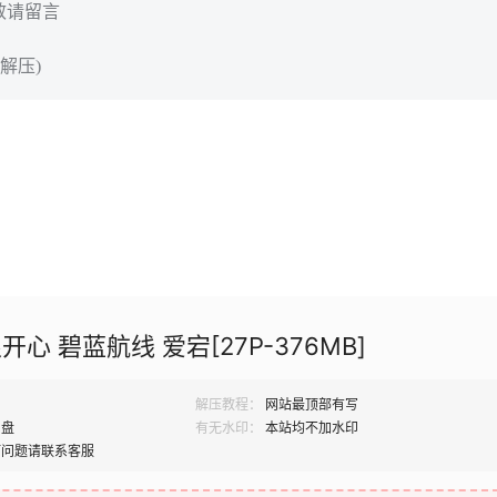
效请留言
解压)
心 碧蓝航线 爱宕[27P-376MB]
解压教程：
网站最顶部有写
网盘
有无水印：
本站均不加水印
何问题请联系客服