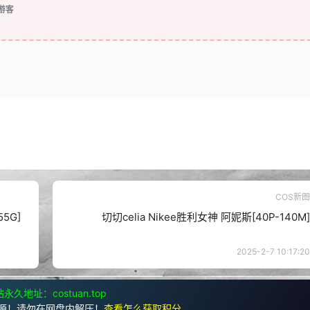
游客
COS新图
55G]
切切celia Nikee胜利女神 阿妮斯[40P-140M]
2025-2-7 10:17:20
永久地址：costuan.top
源！请勿在网盘内解压！
查看怎么获取积分