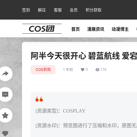
签到
解压
客服
会员
积分获取
首页
漫展资讯
动漫博主
阿半今天很开心 碧蓝航线 爱宕[2
0
1.1k
COS新图
1 年前
[资源类型]：COSPLAY
[资源水印]：预览图进行了压缩和水印，原图