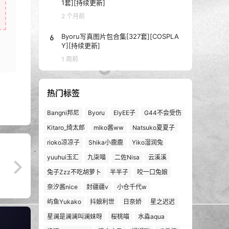
1套][持续更新]
2 个月前
6
Byoru写真图片包合集[327套][COSPLA
Y][持续更新]
1 周前
热门标签
Bangni邦尼
Byoru
ElyEE子
G44不会受伤
Kitaro_绮太郎
miko酱ww
Natsuko夏夏子
rioko凉凉子
Shika小鹿鹿
Yiko湿润兔
yuuhui玉汇
九柒喵
二佐Nisa
云溪溪
兔子Zzz不吃胡萝卜
半半子
咬一口兔娘
奈汐酱nice
封疆疆v
小仓千代w
屿鱼Yukako
抖娘利世
日奈娇
星之迟迟
星澜是澜澜叫澜妹呀
桜桃喵
水淼aqua