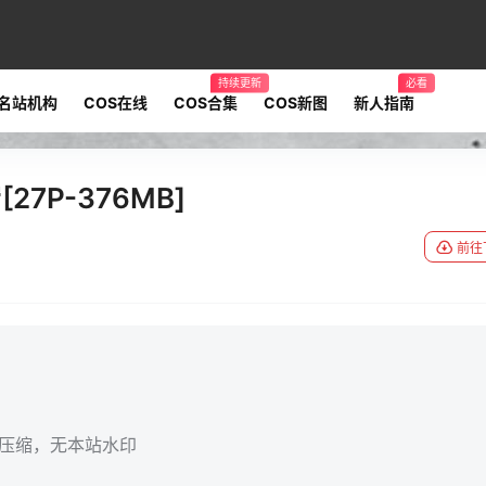
持续更新
必看
名站机构
COS在线
COS合集
COS新图
新人指南
7P-376MB]
前往
无压缩，无本站水印