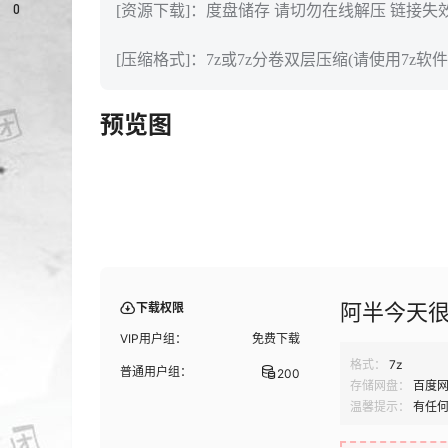
0
[资源下载]：度盘储存 请切勿在线解压 链接失
[压缩格式]：7z或7z分卷双层压缩(请使用7z软件
预览图
阿半今天很开
下载权限
VIP用户组：
免费下载
格式：
7z
普通用户组：
200
存储网盘：
百度
温馨提示：
有任