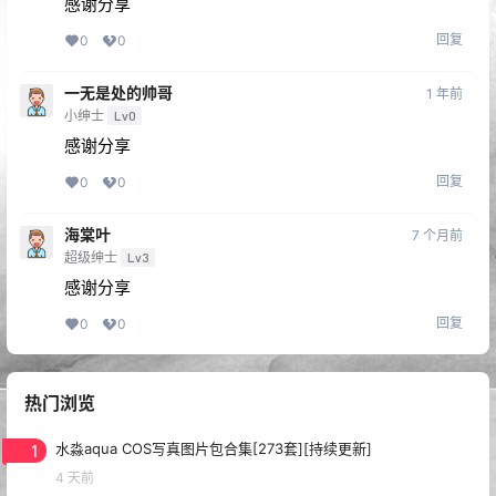
感谢分享
回复
0
0
一无是处的帅哥
1 年前
小绅士
Lv0
感谢分享
回复
0
0
海棠叶
7 个月前
超级绅士
Lv3
感谢分享
回复
0
0
热门浏览
1
水淼aqua COS写真图片包合集[273套][持续更新]
4 天前