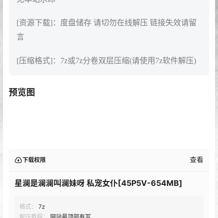
[资源下载]：度盘储存 请切勿在线解压 链接失效请留
言
[压缩格式]：7z或7z分卷双层压缩(请使用7z软件解压)
预览图
查看
下载权限
星澜是澜澜叫澜妹呀 私宠女仆[45P5V-654MB]
格式：
7z
解压教程：
网站最顶部有写