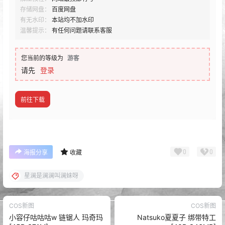
存储网盘：
百度网盘
有无水印：
本站均不加水印
温馨提示：
有任何问题请联系客服
您当前的等级为
游客
请先
登录
前往下载
0
0
海报分享
收藏
星澜是澜澜叫澜妹呀
COS新图
COS新图
小容仔咕咕咕w 链锯人 玛奇玛
Natsuko夏夏子 绑带特工