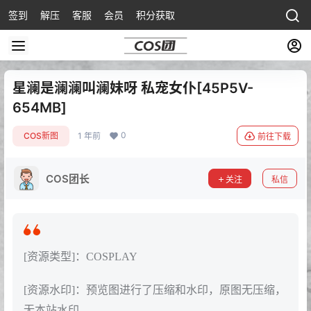
签到
解压
客服
会员
积分获取
星澜是澜澜叫澜妹呀 私宠女仆[45P5V-
654MB]
0
COS新图
1 年前
前往下载
COS团长
关注
私信
[资源类型]：COSPLAY
[资源水印]：预览图进行了压缩和水印，原图无压缩，
无本站水印