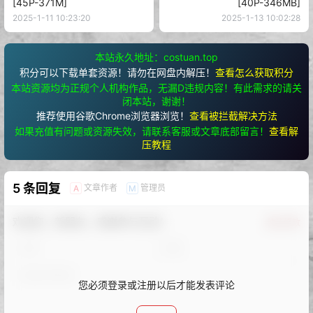
[45P-371M]
[40P-346MB]
2025-1-11 10:23:20
2025-1-13 10:02:28
本站永久地址：costuan.top
积分可以下载单套资源！请勿在网盘内解压！
查看怎么获取积分
本站资源均为正规个人机构作品，无漏D违规内容！有此需求的请关
闭本站，谢谢！
推荐使用谷歌Chrome浏览器浏览！
查看被拦截解决方法
如果充值有问题或资源失效，请联系客服或文章底部留言！
查看解
压教程
5 条回复
文章作者
管理员
A
M
欢迎您，新朋友，感谢参与互动！
确认修改
您必须登录或注册以后才能发表评论