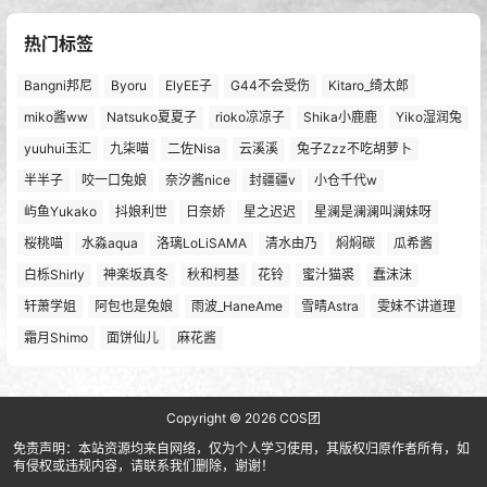
热门标签
Bangni邦尼
Byoru
ElyEE子
G44不会受伤
Kitaro_绮太郎
miko酱ww
Natsuko夏夏子
rioko凉凉子
Shika小鹿鹿
Yiko湿润兔
yuuhui玉汇
九柒喵
二佐Nisa
云溪溪
兔子Zzz不吃胡萝卜
半半子
咬一口兔娘
奈汐酱nice
封疆疆v
小仓千代w
屿鱼Yukako
抖娘利世
日奈娇
星之迟迟
星澜是澜澜叫澜妹呀
桜桃喵
水淼aqua
洛璃LoLiSAMA
清水由乃
焖焖碳
瓜希酱
白栎Shirly
神楽坂真冬
秋和柯基
花铃
蜜汁猫裘
蠢沫沫
轩萧学姐
阿包也是兔娘
雨波_HaneAme
雪晴Astra
雯妹不讲道理
霜月Shimo
面饼仙儿
麻花酱
Copyright © 2026
COS团
免责声明：本站资源均来自网络，仅为个人学习使用，其版权归原作者所有，如
有侵权或违规内容，请联系我们删除，谢谢！