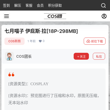
签到
解压
客服
会员
积分获取
七月喵子 伊庇斯·拉[18P-298MB]
0
COS新图
1 年前
前往下载
COS团长
关注
私信
[资源类型]：COSPLAY
[资源水印]：预览图进行了压缩和水印，原图无压缩，
无本站水印