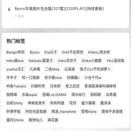
6
Byoru写真图片包合集[327套][COSPLAY][持续更新]
1 周前
热门标签
Bangni邦尼
Byoru
ElyEE子
G44不会受伤
Kitaro_绮太郎
miko酱ww
Natsuko夏夏子
rioko凉凉子
Shika小鹿鹿
Yiko湿润兔
yuuhui玉汇
九柒喵
二佐Nisa
云溪溪
兔子Zzz不吃胡萝卜
半半子
咬一口兔娘
奈汐酱nice
封疆疆v
小仓千代w
屿鱼Yukako
抖娘利世
日奈娇
星之迟迟
星澜是澜澜叫澜妹呀
桜桃喵
水淼aqua
洛璃LoLiSAMA
清水由乃
焖焖碳
瓜希酱
白栎Shirly
神楽坂真冬
秋和柯基
花铃
蜜汁猫裘
蠢沫沫
轩萧学姐
阿包也是兔娘
雨波_HaneAme
雪晴Astra
雯妹不讲道理
霜月Shimo
面饼仙儿
麻花酱