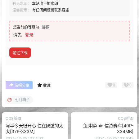
有无水印：
本站均不加水印
温馨提示：
有任何问题请联系客服
您当前的等级为
游客
请先
登录
前往下载
0
0
海报分享
收藏
七月喵子
COS新图
COS新图
阿半今天很开心 住在隔壁的太
兔胖胖min 信浓赛车[40P-
太[37P-333M]
334MB]
2024-12-25 10:01:02
2024-12-25 10:06:45