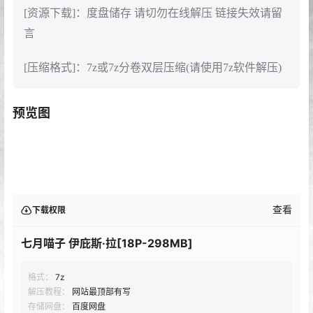
[资源下载]：度盘储存 请切勿在线解压 链接失效请留
言
[压缩格式]：7z或7z分卷双层压缩(请使用7z软件解压)
预览图
查看
下载权限
七月喵子 伊庇斯·拉[18P-298MB]
格式：
7z
解压教程：
网站最顶部有写
存储网盘：
百度网盘