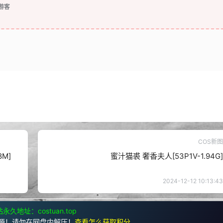
游客
COS新图
8M]
蜜汁猫裘 奢香夫人[53P1V-1.94G]
2024-12-12 10:13:43
永久地址：costuan.top
源！请勿在网盘内解压！
查看怎么获取积分