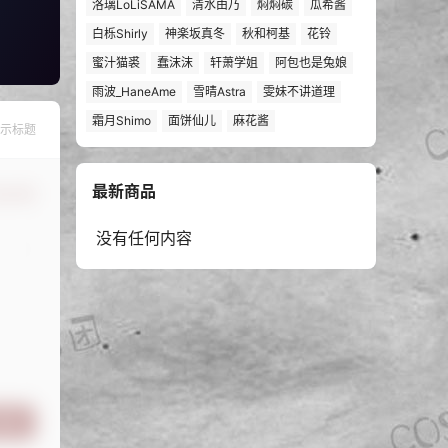
洛璃LoLiSAMA
清水由乃
焖焖碳
瓜希酱
白栎Shirly
神楽坂真冬
秋和柯基
花铃
蜜汁猫裘
蠢沫沫
轩萧学姐
阿包也是兔娘
雨波_HaneAme
雪晴Astra
雯妹不讲道理
霜月Shimo
面饼仙儿
麻花酱
示标题
最新商品
认修改
没有任何内容
提交