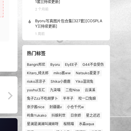
1套][持续更新]
2 个月前
6
Byoru写真图片包合集[327套][COSPLA
Y][持续更新]
1 周前
热门标签
Bangni邦尼
Byoru
ElyEE子
G44不会受伤
Kitaro_绮太郎
miko酱ww
Natsuko夏夏子
rioko凉凉子
Shika小鹿鹿
Yiko湿润兔
yuuhui玉汇
九柒喵
二佐Nisa
云溪溪
兔子Zzz不吃胡萝卜
半半子
咬一口兔娘
奈汐酱nice
封疆疆v
小仓千代w
屿鱼Yukako
抖娘利世
日奈娇
星之迟迟
星澜是澜澜叫澜妹呀
桜桃喵
水淼aqua