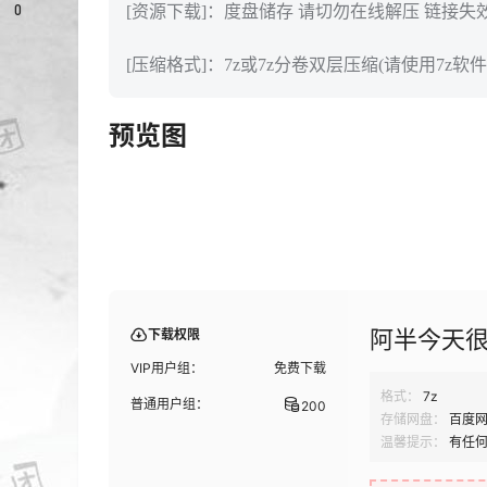
0
[资源下载]：度盘储存 请切勿在线解压 链接失
[压缩格式]：7z或7z分卷双层压缩(请使用7z软件
预览图
阿半今天很开
下载权限
VIP用户组：
免费下载
格式：
7z
普通用户组：
200
存储网盘：
百度
温馨提示：
有任