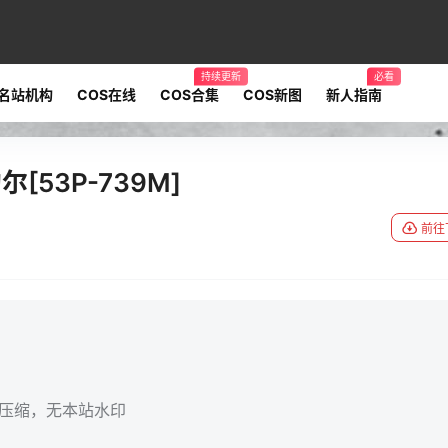
持续更新
必看
名站机构
COS在线
COS合集
COS新图
新人指南
53P-739M]
前往
无压缩，无本站水印