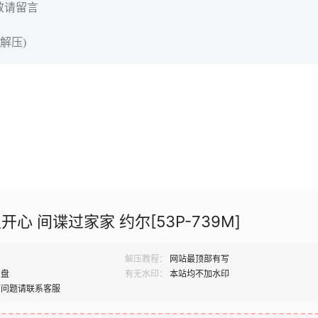
效请留言
解压)
心 间谍过家家 约尔[53P-739M]
解压教程：
网站最顶部有写
网盘
有无水印：
本站均不加水印
何问题请联系客服