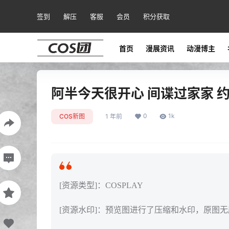
签到
解压
客服
会员
积分获取
首页
漫展资讯
动漫博主
阿半今天很开心 间谍过家家 约尔[
0
1k
COS新图
1 年前
[资源类型]：COSPLAY
[资源水印]：预览图进行了压缩和水印，原图