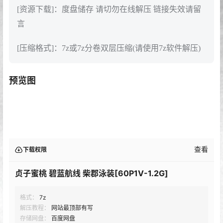
[资源下载]：度盘储存 请切勿在线解压 链接失效请留
言
[压缩格式]：7z或7z分卷双层压缩(请使用7z软件解压)
预览图
查看
下载权限
贞子蜜桃 碧蓝航线 柴郡泳装[60P1V-1.2G]
格式：
7z
解压教程：
网站最顶部有写
存储网盘：
百度网盘