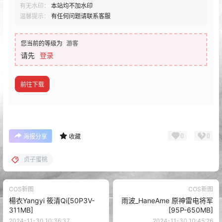
有无水印：
本站均不加水印
温馨提示：
有任何问题请联系客服
您当前的等级为
游客
请先
登录
前往下载
0
0
海报分享
收藏
贞子蜜桃
COS新图
COS新图
楊衣Yangyi 筱清Qi[50P3V-
雨波_HaneAme 原神雷电将军
311MB]
[95P-650MB]
2024-11-30 10:36:37
2024-11-30 10:45:26