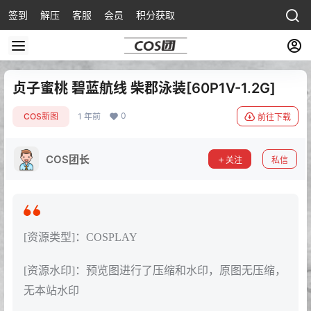
签到
解压
客服
会员
积分获取
贞子蜜桃 碧蓝航线 柴郡泳装[60P1V-1.2G]
0
COS新图
1 年前
前往下载
COS团长
关注
私信
[资源类型]：COSPLAY
[资源水印]：预览图进行了压缩和水印，原图无压缩，
无本站水印