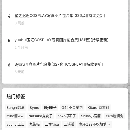
4
星之迟迟COSPLAY写真图片包合集[326套][持续更新]
3 周前
5
yuuhui玉汇COSPLAY写真图片包合集[181套][持续更新]
2 个月前
6
Byoru写真图片包合集[327套][COSPLAY][持续更新]
6 天前
热门标签
Bangni邦尼
Byoru
ElyEE子
G44不会受伤
Kitaro_绮太郎
miko酱ww
Natsuko夏夏子
rioko凉凉子
Shika小鹿鹿
Yiko湿润兔
yuuhui玉汇
九柒喵
二佐Nisa
云溪溪
兔子Zzz不吃胡萝卜