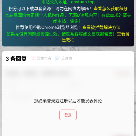
本站永久地址：costuan.top
积分可以下载单套资源！请勿在网盘内解压！
查看怎么获取积分
本站资源均为正规个人机构作品，无漏D违规内容！有此需求的请关
闭本站，谢谢！
推荐使用谷歌Chrome浏览器浏览！
查看被拦截解决方法
如果充值有问题或资源失效，请联系客服或文章底部留言！
查看解
压教程
3 条回复
文章作者
管理员
A
M
欢迎您，新朋友，感谢参与互动！
确认修改
您必须登录或注册以后才能发表评论
登录