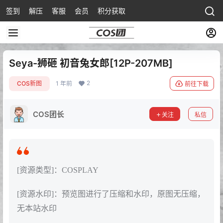
签到
解压
客服
会员
积分获取
Seya-狮砸 初音兔女郎[12P-207MB]
2
COS新图
1 年前
前往下载
COS团长
关注
私信
[资源类型]：COSPLAY
[资源水印]：预览图进行了压缩和水印，原图无压缩，
无本站水印