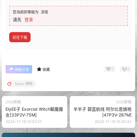
您当前的等级为
游客
请先
登录
前往下载
2
0
海报分享
收藏
Seya-狮砸
COS新图
COS新图
ElyEE子 Exorcist Witch驅魔魔
半半子 碧蓝航线 阿尔比恩旗袍
女[33P2V-75M]
[47P3V-287M]
2024-11-18 10:05:27
2024-11-18 10:20:42