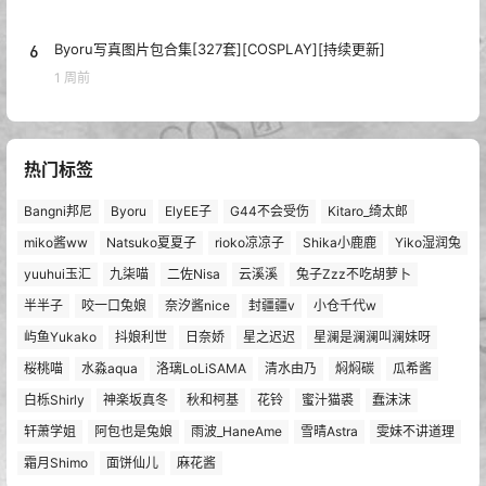
6
Byoru写真图片包合集[327套][COSPLAY][持续更新]
1 周前
热门标签
Bangni邦尼
Byoru
ElyEE子
G44不会受伤
Kitaro_绮太郎
miko酱ww
Natsuko夏夏子
rioko凉凉子
Shika小鹿鹿
Yiko湿润兔
yuuhui玉汇
九柒喵
二佐Nisa
云溪溪
兔子Zzz不吃胡萝卜
半半子
咬一口兔娘
奈汐酱nice
封疆疆v
小仓千代w
屿鱼Yukako
抖娘利世
日奈娇
星之迟迟
星澜是澜澜叫澜妹呀
桜桃喵
水淼aqua
洛璃LoLiSAMA
清水由乃
焖焖碳
瓜希酱
白栎Shirly
神楽坂真冬
秋和柯基
花铃
蜜汁猫裘
蠢沫沫
轩萧学姐
阿包也是兔娘
雨波_HaneAme
雪晴Astra
雯妹不讲道理
霜月Shimo
面饼仙儿
麻花酱