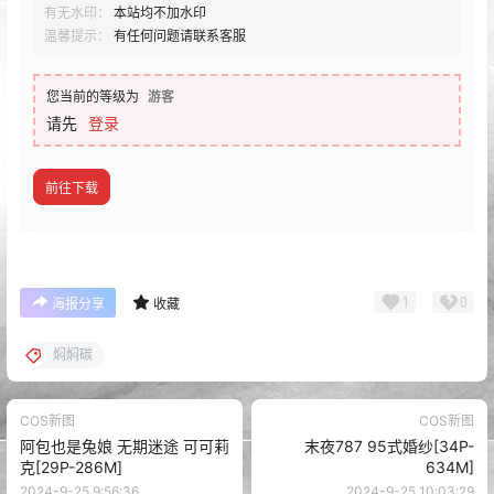
有无水印：
本站均不加水印
温馨提示：
有任何问题请联系客服
您当前的等级为
游客
请先
登录
前往下载
1
0
海报分享
收藏
焖焖碳
COS新图
COS新图
阿包也是兔娘 无期迷途 可可莉
末夜787 95式婚纱[34P-
克[29P-286M]
634M]
2024-9-25 9:56:36
2024-9-25 10:03:29