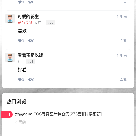
回复
0
0
可爱的花生
1 年前
钻石会员
大绅士
Lv2
喜欢
回复
0
0
看着玉足吃饭
1 年前
绅士
Lv1
好看
回复
0
0
热门浏览
1
水淼aqua COS写真图片包合集[273套][持续更新]
3 天前