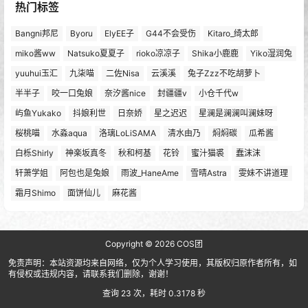
热门标签
Bangni邦尼
Byoru
ElyEE子
G44不会受伤
Kitaro_绮太郎
miko酱ww
Natsuko夏夏子
rioko凉凉子
Shika小鹿鹿
Yiko湿润兔
yuuhui玉汇
九柒喵
二佐Nisa
云溪溪
兔子Zzz不吃胡萝卜
半半子
咬一口兔娘
奈汐酱nice
封疆疆v
小仓千代w
屿鱼Yukako
抖娘利世
日奈娇
星之迟迟
星澜是澜澜叫澜妹呀
桜桃喵
水淼aqua
洛璃LoLiSAMA
清水由乃
焖焖碳
瓜希酱
白栎Shirly
神楽坂真冬
秋和柯基
花铃
蜜汁猫裘
蠢沫沫
轩萧学姐
阿包也是兔娘
雨波_HaneAme
雪晴Astra
雯妹不讲道理
霜月Shimo
面饼仙儿
麻花酱
Copyright © 2026
COS团
免责声明：本站资源均来自网络，仅为个人学习使用，其版权归原作者所有，如
有侵权或违规内容，请联系我们删除，谢谢！
查询 23 次，耗时 0.3178 秒