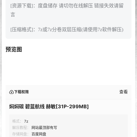
[资源下载]：度盘储存 请切勿在线解压 链接失效请留
言
[压缩格式]：7z或7z分卷双层压缩(请使用7z软件解压)
预览图
查看
下载权限
焖焖碳 碧蓝航线 赫敏[31P-299MB]
格式：
7z
解压教程：
网站最顶部有写
存储网盘：
百度网盘