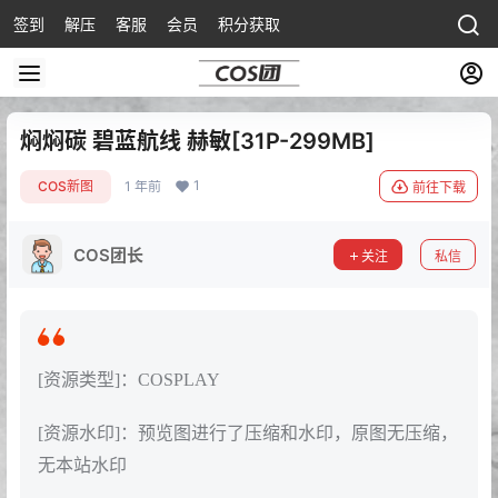
签到
解压
客服
会员
积分获取
焖焖碳 碧蓝航线 赫敏[31P-299MB]
1
COS新图
1 年前
前往下载
COS团长
关注
私信
[资源类型]：COSPLAY
[资源水印]：预览图进行了压缩和水印，原图无压缩，
无本站水印