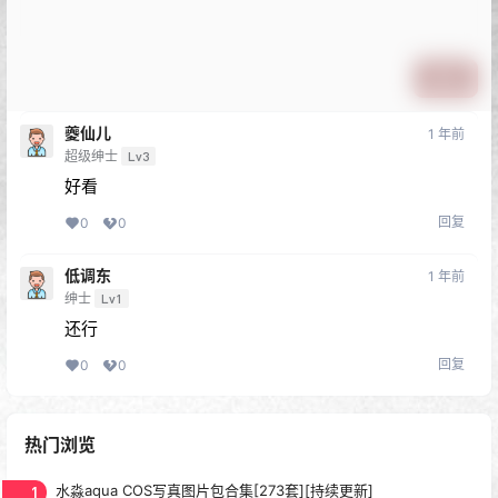
提交
夔仙儿
1 年前
超级绅士
Lv3
好看
回复
0
0
低调东
1 年前
绅士
Lv1
还行
回复
0
0
热门浏览
1
水淼aqua COS写真图片包合集[273套][持续更新]