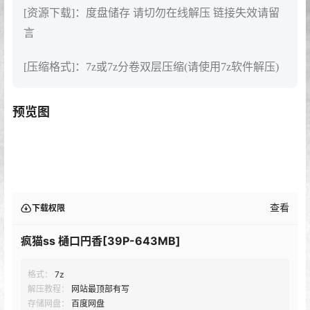
[资源下载]：度盘储存 请切勿在线解压 链接失效请留
言
[压缩格式]：7z或7z分卷双层压缩(请使用7z软件解压)
预览图
查看
下载权限
疯猫ss 樋口円香[39P-643MB]
格式：
7z
解压教程：
网站最顶部有写
存储网盘：
百度网盘