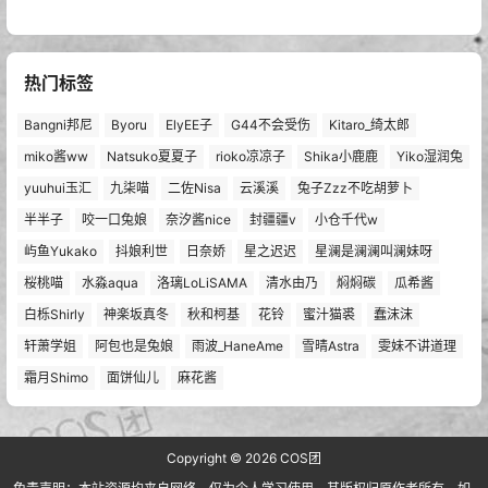
热门标签
Bangni邦尼
Byoru
ElyEE子
G44不会受伤
Kitaro_绮太郎
miko酱ww
Natsuko夏夏子
rioko凉凉子
Shika小鹿鹿
Yiko湿润兔
yuuhui玉汇
九柒喵
二佐Nisa
云溪溪
兔子Zzz不吃胡萝卜
半半子
咬一口兔娘
奈汐酱nice
封疆疆v
小仓千代w
屿鱼Yukako
抖娘利世
日奈娇
星之迟迟
星澜是澜澜叫澜妹呀
桜桃喵
水淼aqua
洛璃LoLiSAMA
清水由乃
焖焖碳
瓜希酱
白栎Shirly
神楽坂真冬
秋和柯基
花铃
蜜汁猫裘
蠢沫沫
轩萧学姐
阿包也是兔娘
雨波_HaneAme
雪晴Astra
雯妹不讲道理
霜月Shimo
面饼仙儿
麻花酱
Copyright © 2026
COS团