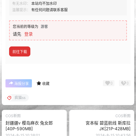
有无水印：
本站均不加水印
温馨提示：
有任何问题请联系客服
您当前的等级为
游客
请先
登录
前往下载
0
0
海报分享
收藏
疯猫ss
COS新图
COS新图
封疆疆v 樱岛麻衣 兔女郎
宮本桜 碧蓝航线 斯库拉
[40P-590MB]
JK[21P-428MB]
2024-8-15 10:38:01
2024-8-15 10:43:56