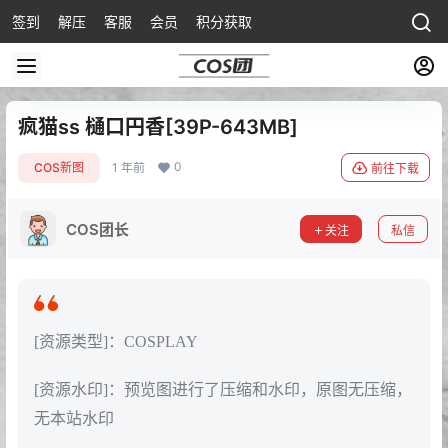
签到
解压
客服
会员
积分获取
疯猫ss 樋口円香[39P-643MB]
0
COS新图
1 年前
前往下载
COS团长
关注
私信
[资源类型]：COSPLAY
[资源水印]：预览图进行了压缩和水印，原图无压缩，
无本站水印