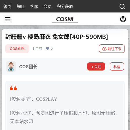
签到
解压
客服
会员
积分获取
封疆疆v 樱岛麻衣 兔女郎[40P-590MB]
0
COS新图
1 年前
前往下载
COS团长
关注
私信
[资源类型]：COSPLAY
[资源水印]：预览图进行了压缩和水印，原图无压缩，
无本站水印