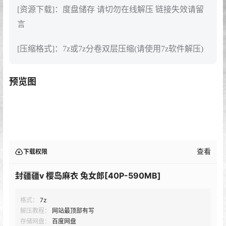
[资源下载]：度盘储存 请切勿在线解压 链接失效请留
言
[压缩格式]：7z或7z分卷双层压缩(请使用7z软件解压)
预览图
查看
下载权限
封疆疆v 樱岛麻衣 兔女郎[40P-590MB]
格式：
7z
解压教程：
网站最顶部有写
存储网盘：
百度网盘