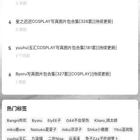
3 天前
4
星之迟迟COSPLAY写真图片包合集[326套][持续更新]
3 周前
5
yuuhui玉汇COSPLAY写真图片包合集[181套][持续更新]
2 个月前
6
Byoru写真图片包合集[327套][COSPLAY][持续更新]
1 周前
热门标签
Bangni邦尼
Byoru
ElyEE子
G44不会受伤
Kitaro_绮太郎
miko酱ww
Natsuko夏夏子
rioko凉凉子
Shika小鹿鹿
Yiko湿润兔
yuuhui玉汇
九柒喵
二佐Nisa
云溪溪
兔子Zzz不吃胡萝卜