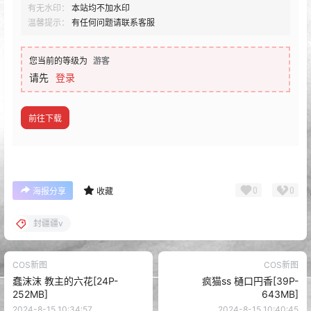
有无水印：
本站均不加水印
温馨提示：
有任何问题请联系客服
您当前的等级为
游客
请先
登录
前往下载
0
0
海报分享
收藏
封疆疆v
COS新图
COS新图
蠢沫沫 教主的六花[24P-
疯猫ss 樋口円香[39P-
252MB]
643MB]
2024-8-15 10:34:57
2024-8-15 10:40:45