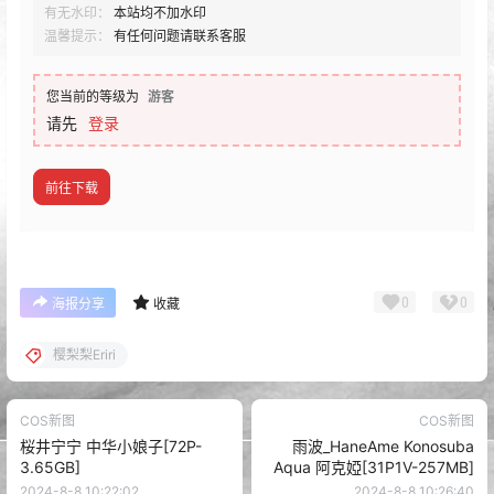
有无水印：
本站均不加水印
温馨提示：
有任何问题请联系客服
您当前的等级为
游客
请先
登录
前往下载
0
0
海报分享
收藏
樱梨梨Eriri
COS新图
COS新图
桜井宁宁 中华小娘子[72P-
雨波_HaneAme Konosuba
3.65GB]
Aqua 阿克婭[31P1V-257MB]
2024-8-8 10:22:02
2024-8-8 10:26:40