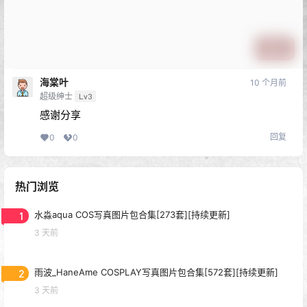
提交
海棠叶
10 个月前
超级绅士
Lv3
感谢分享
回复
0
0
热门浏览
1
水淼aqua COS写真图片包合集[273套][持续更新]
3 天前
2
雨波_HaneAme COSPLAY写真图片包合集[572套][持续更新]
3 天前