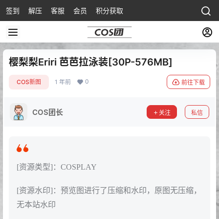
签到
解压
客服
会员
积分获取
樱梨梨Eriri 芭芭拉泳装[30P-576MB]
0
COS新图
1 年前
前往下载
COS团长
关注
私信
[资源类型]：COSPLAY
[资源水印]：预览图进行了压缩和水印，原图无压缩，
无本站水印