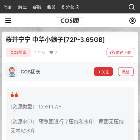
签到
解压
客服
会员
积分获取
桜井宁宁 中华小娘子[72P-3.65GB]
0
COS新图
1 年前
前往下载
COS团长
关注
私信
[资源类型]：COSPLAY
[资源水印]：预览图进行了压缩和水印，原图无压缩，
无本站水印