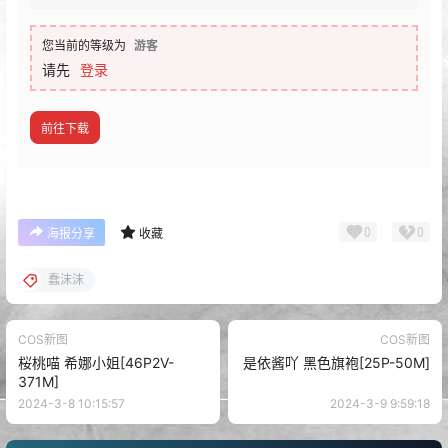
您当前的等级为
游客
请先
登录
前往下载
0
0
海报分享
收藏
蠢沫沫
COS新图
COS新图
桜桃喵 希娜小姐[46P2V-
是依酱吖 黑色旗袍[25P-50M]
371M]
2024-3-8 10:15:57
2024-3-9 9:59:18