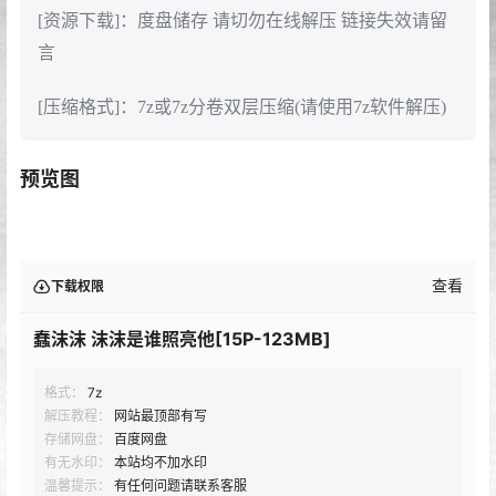
[资源下载]：度盘储存 请切勿在线解压 链接失效请留
言
[压缩格式]：7z或7z分卷双层压缩(请使用7z软件解压)
预览图
查看
下载权限
蠢沫沫 沫沫是谁照亮他[15P-123MB]
格式：
7z
解压教程：
网站最顶部有写
存储网盘：
百度网盘
有无水印：
本站均不加水印
温馨提示：
有任何问题请联系客服