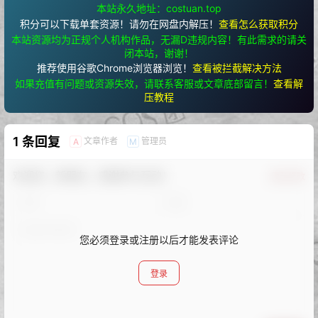
本站永久地址：costuan.top
积分可以下载单套资源！请勿在网盘内解压！
查看怎么获取积分
本站资源均为正规个人机构作品，无漏D违规内容！有此需求的请关
闭本站，谢谢！
推荐使用谷歌Chrome浏览器浏览！
查看被拦截解决方法
如果充值有问题或资源失效，请联系客服或文章底部留言！
查看解
压教程
1 条回复
文章作者
管理员
A
M
欢迎您，新朋友，感谢参与互动！
确认修改
您必须登录或注册以后才能发表评论
登录