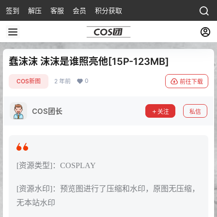
签到
解压
客服
会员
积分获取
蠢沫沫 沫沫是谁照亮他[15P-123MB]
0
COS新图
2 年前
前往下载
COS团长
关注
私信
[资源类型]：COSPLAY
[资源水印]：预览图进行了压缩和水印，原图无压缩，
无本站水印