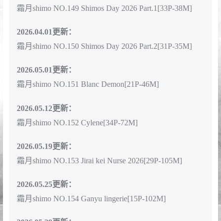
霜月shimo NO.145 DL写真集-Cohabitation With Shimo
Chan[85P-80M]
2026.02.14更新：
霜月shimo NO.146 Cinderella Maid VOL.2[33P-36M]
2026.03.06更新：
霜月shimo NO.147 Original Gyaru[35P-131M]
2026.03.09更新：
霜月shimo NO.148 DL写真集-Shimo' Secret Office
Vol.02[140P-176M]
2026.03.28更新：
霜月shimo NO.149 Shimos Day 2026 Part.1[33P-38M]
2026.04.01更新：