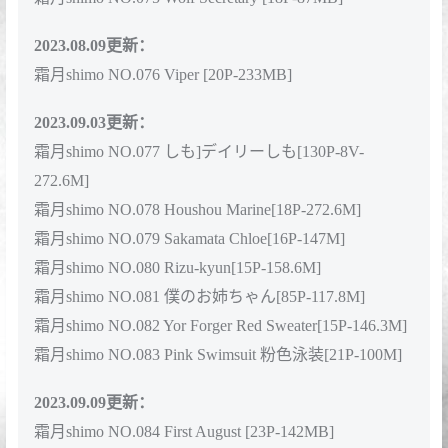
霜月shimo NO.070 Fantia 23.02月会员订阅合集 [72P-
417MB]
2023.04.12更新：
霜月shimo NO.071 Ane Naru Mono Chiyo Photobook
[85P-119MB]
2023.06.30更新：
霜月shimo NO.072 Swimsuit X Sailor [23P-435MB]
霜月shimo NO.073 Tokimeki Metro [100P-119MB]
2023.07.27更新：
霜月shimo NO.074 Fox Miko [14P-535MB]
霜月shimo NO.075 Wolf Secretary [18P-87MB]
2023.08.09更新：
霜月shimo NO.076 Viper [20P-233MB]