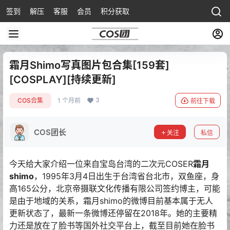
签到
解压
客服
会员
积分获取
霜月Shimo写真图片包合集[159套]
[COSPLAY][持续更新]
3
COS合集
1 个月前
前往下载
COS团长
关注
私信
今天给大家介绍一位来自宝岛台湾的二次元COSER
霜月
shimo
，1995年3月4日出生于台湾省台北市，双鱼座，身
高165公分，北京帝摄联文化传播有限公司签约博主，可能
是由于地域的关系，霜月shimo的微博目前基本属于无人
更新状态了，最新一条微博还停留在2018年。她的主要精
力还是放在了脸书等国外社交平台上，截至目前她在脸书