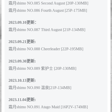
2023.09.03更新：
霜月shimo NO.077 しも]デイリーしも[130P-8V-
272.6M]
霜月shimo NO.078 Houshou Marine[18P-272.6M]
霜月shimo NO.079 Sakamata Chloe[16P-147M]
霜月shimo NO.080 Rizu-kyun[15P-158.6M]
霜月shimo NO.081 僕のお姉ちゃん[85P-117.8M]
霜月shimo NO.082 Yor Forger Red Sweater[15P-146.3M]
霜月shimo NO.083 Pink Swimsuit 粉色泳装[21P-100M]
2023.09.09更新：
霜月shimo NO.084 First August [23P-142MB]
霜月shimo NO.085 Second August [20P-130MB]
霜月shimo NO.086 Fourth August [25P-175MB]