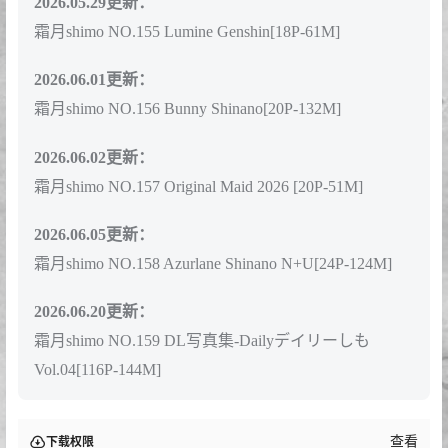
霜月shimo NO.150 Shimos Day 2026 Part.2[31P-35M]
2026.05.01更新：
霜月shimo NO.151 Blanc Demon[21P-46M]
2026.05.12更新：
霜月shimo NO.152 Cylene[34P-72M]
2026.05.19更新：
霜月shimo NO.153 Jirai kei Nurse 2026[29P-105M]
2026.05.25更新：
霜月shimo NO.154 Ganyu lingerie[15P-102M]
2026.05.29更新：
霜月shimo NO.155 Lumine Genshin[18P-61M]
2026.06.01更新：