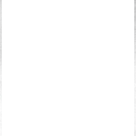
霜月shimo是95年出生的，今年26岁了。在这个年龄越来
越小的圈子里，26岁可以算是大龄coser了，但好在霜月
shimo长了一张可爱的娃娃脸，这让大家根本看不出她的
真实年龄。纵使再经过多年，她给人的感觉也依然如仯女
般元气十哫！小姐姐有几套爱宕cos图片包，给人的感觉更
显小，大大的眼睛里面充满了对一切的好奇。