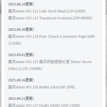
霜月shimo NO.117 灰姑娘Cinderella[22P-62M]
2025.06.18更新：
霜月shimo NO.118 Marie Rose Devil[18P-183M]
2025.06.26更新：
霜月shimo NO.119 原神 梦见月瑞希[29P-91M]
2025.07.07更新：
霜月shimo NO.120 Castorice[23P-231M]
2025.08.19更新：
霜月shimo NO.121 Sparkle[21P-51M]
2025.08.29更新：
霜月shimo NO.122 Little Devil Maid [21P-42MB]
霜月shimo NO.123 Translucent Swimsuit [29P-89MB]