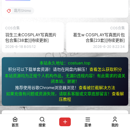
格式：
7z
解压教程：
网站最顶部有写
存储网盘：
百度网盘
有无水印：
均不加本站水印
温馨提示：
有任何问题请联系客服
您当前的等级为
游客
请先
登录
前往下载
3
0
海报分享
收藏
霜月Shimo
首页
搜索
菜单
我的