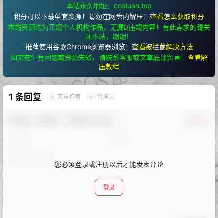
本站永久地址：costuan.top
积分可以下载单套资源！请勿在网盘内解压！
查看怎么获取积分
本站资源均为正规个人机构作品，无漏D违规内容！有此需求的请关
闭本站，谢谢！
推荐使用谷歌Chrome浏览器浏览！
查看被拦截解决方法
如果充值有问题或资源失效，请联系客服或文章底部留言！
查看解
压教程
1 条回复
文章作者
管理员
A
M
欢迎您，新朋友，感谢参与互动！
确认修改
您必须登录或注册以后才能发表评论
登录