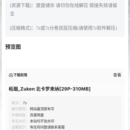
[资源下载]：度盘储存 请切勿在线解压 链接失效请留
言
[压缩格式]：7z或7z分卷双层压缩(请使用7z软件解压)
预览图
查看
下载权限
柘烟_Zuken 北卡罗来纳[29P-310MB]
格式：
7z
解压教程：
网站最顶部有写
存储网盘：
百度网盘
有无水印：
本站均不加水印
温馨提示：
有任何问题请联系客服