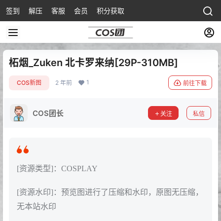
签到
解压
客服
会员
积分获取
柘烟_Zuken 北卡罗来纳[29P-310MB]
1
COS新图
2 年前
前往下载
COS团长
关注
私信
[资源类型]：COSPLAY
[资源水印]：预览图进行了压缩和水印，原图无压缩，
无本站水印