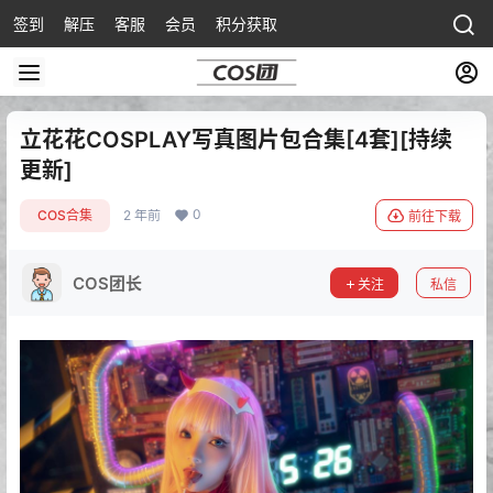
签到
解压
客服
会员
积分获取
立花花COSPLAY写真图片包合集[4套][持续
更新]
0
COS合集
2 年前
前往下载
COS团长
关注
私信