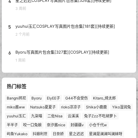
4
星之迟迟COSPLAY写真图片包合集[326套][持续更新]
3 周前
5
yuuhui玉汇COSPLAY写真图片包合集[181套][持续更新]
2 个月前
6
Byoru写真图片包合集[327套][COSPLAY][持续更新]
1 周前
热门标签
Bangni邦尼
Byoru
ElyEE子
G44不会受伤
Kitaro_绮太郎
miko酱ww
Natsuko夏夏子
rioko凉凉子
Shika小鹿鹿
Yiko湿润兔
yuuhui玉汇
九柒喵
二佐Nisa
云溪溪
兔子Zzz不吃胡萝卜
半半子
咬一口兔娘
奈汐酱nice
封疆疆v
小仓千代w
屿鱼Yukako
抖娘利世
日奈娇
星之迟迟
星澜是澜澜叫澜妹呀