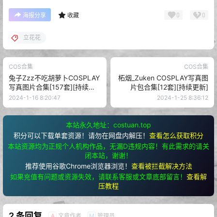
0
0
海报分享
收藏
立花花
COS合集
COS合集
兔子Zzz不吃胡萝卜COSPLAY
柘烟_Zuken COSPLAY写真图
写真图片合集[157套][持续更
片包合集[12套][持续更新]
新]
2024-1-16 8:20:47
2024-1-25 8:36:12
本站永久地址：costuan.top
积分可以下载单套资源！请勿在网盘内解压！
查看怎么获取积分
本站资源均为正规个人机构作品，无漏D违规内容！有此需求的请关
闭本站，谢谢！
推荐使用谷歌Chrome浏览器浏览！
查看被拦截解决方法
如果充值有问题或资源失效，请联系客服或文章底部留言！
查看解
压教程
2 条回复
文章作者
管理员
A
M