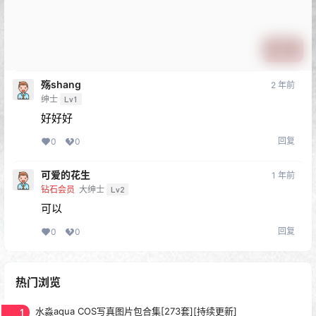
提交
殇shang
2 年前
绅士
Lv1
好好好
回复
0
0
可爱的花生
1 年前
钻石会员
大绅士
Lv2
可以
回复
0
0
热门浏览
1
水淼aqua COS写真图片包合集[273套][持续更新]