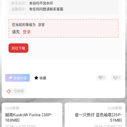
有无水印：
本站均不加水印
温馨提示：
有任何问题请联系客服
您当前的等级为
游客
请先
登录
前往下载
0
0
海报分享
收藏
日奈娇
COS新图
COS新图
越南KuukoW Furina [36P-
是一只熊仔 蓝色袖章[25P-
169MB]
51MB]
2024-1-4 10:15:00
2024-1-6 9:51:32