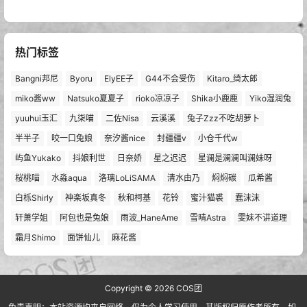
热门标签
Bangni邦尼
Byoru
ElyEE子
G44不会受伤
Kitaro_绮太郎
miko酱ww
Natsuko夏夏子
rioko凉凉子
Shika小鹿鹿
Yiko湿润兔
yuuhui玉汇
九柒喵
二佐Nisa
云溪溪
兔子Zzz不吃胡萝卜
半半子
咬一口兔娘
奈汐酱nice
封疆疆v
小仓千代w
屿鱼Yukako
抖娘利世
日奈娇
星之迟迟
星澜是澜澜叫澜妹呀
桜桃喵
水淼aqua
洛璃LoLiSAMA
清水由乃
焖焖碳
瓜希酱
白栎Shirly
神楽坂真冬
秋和柯基
花铃
蜜汁猫裘
蠢沫沫
轩萧学姐
阿包也是兔娘
雨波_HaneAme
雪晴Astra
雯妹不讲道理
霜月Shimo
面饼仙儿
麻花酱
Copyright © 2026
COS团