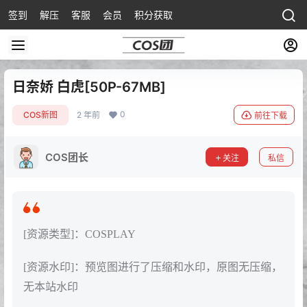
签到
解压
客服
会员
积分获取
日奈娇 白虎[50P-67MB]
0
COS新图
2 年前
前往下载
COS团长
关注
私信
[资源类型]：COSPLAY
[资源水印]：预览图进行了压缩和水印，原图无压缩，
无本站水印