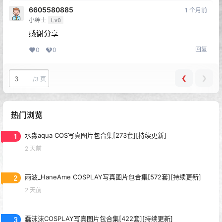
6605580885
1 个月前
小绅士
Lv0
感谢分享
回复
0
0
❮
❯
/
3 页
热门浏览
1
水淼aqua COS写真图片包合集[273套][持续更新]
2 天前
2
雨波_HaneAme COSPLAY写真图片包合集[572套][持续更新]
2 天前
3
蠢沫沫COSPLAY写真图片包合集[422套][持续更新]