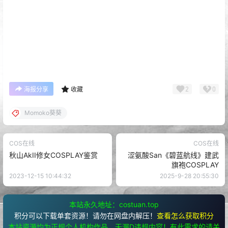
2
0
海报分享
收藏
Momoko葵葵
COS在线
COS在线
秋山AkII修女COSPLAY鉴赏
涩氨酸San《碧蓝航线》建武
旗袍COSPLAY
2023-12-15 10:44:32
2025-9-28 20:55:30
本站永久地址：costuan.top
积分可以下载单套资源！请勿在网盘内解压！
查看怎么获取积分
本站资源均为正规个人机构作品，无漏D违规内容！有此需求的请关