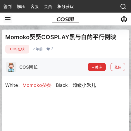
签到
解压
客服
会员
积分获取
Momoko葵葵COSPLAY黑与白的平行倒映
2
COS在线
2 年前
COS团长
关注
私信
White：
Momoko葵葵
Black：超级小禾儿