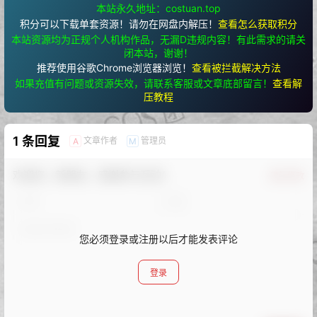
本站永久地址：costuan.top
积分可以下载单套资源！请勿在网盘内解压！
查看怎么获取积分
本站资源均为正规个人机构作品，无漏D违规内容！有此需求的请关
闭本站，谢谢！
推荐使用谷歌Chrome浏览器浏览！
查看被拦截解决方法
如果充值有问题或资源失效，请联系客服或文章底部留言！
查看解
压教程
1 条回复
文章作者
管理员
A
M
欢迎您，新朋友，感谢参与互动！
确认修改
您必须登录或注册以后才能发表评论
登录