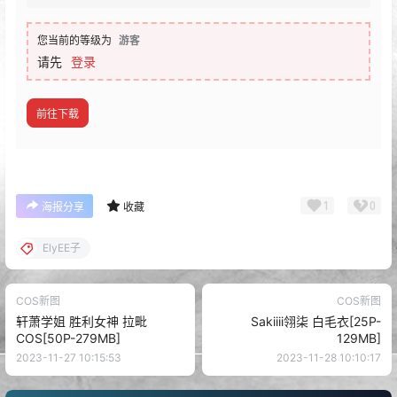
您当前的等级为
游客
请先
登录
前往下载
1
0
海报分享
收藏
ElyEE子
COS新图
COS新图
轩萧学姐 胜利女神 拉毗
Sakiiii翎柒 白毛衣[25P-
COS[50P-279MB]
129MB]
2023-11-27 10:15:53
2023-11-28 10:10:17