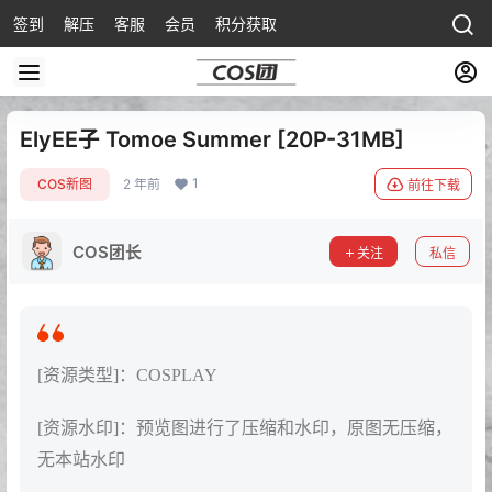
签到
解压
客服
会员
积分获取
ElyEE子 Tomoe Summer [20P-31MB]
1
COS新图
2 年前
前往下载
COS团长
关注
私信
[资源类型]：COSPLAY
[资源水印]：预览图进行了压缩和水印，原图无压缩，
无本站水印