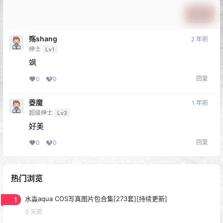
提交
殇shang
2 年前
绅士
Lv1
飒
回复
0
0
夔魔
1 年前
超级绅士
Lv3
好美
回复
0
0
热门浏览
1
水淼aqua COS写真图片包合集[273套][持续更新]
3 天前