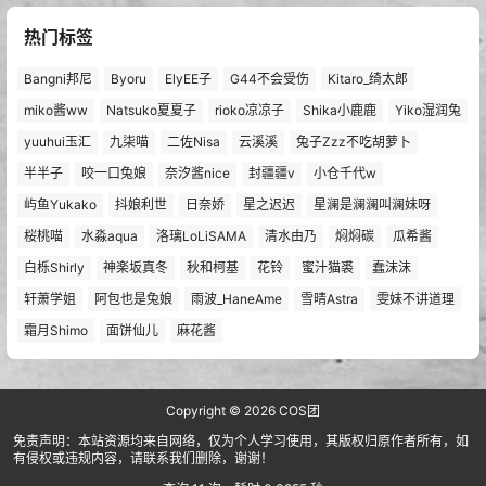
热门标签
Bangni邦尼
Byoru
ElyEE子
G44不会受伤
Kitaro_绮太郎
miko酱ww
Natsuko夏夏子
rioko凉凉子
Shika小鹿鹿
Yiko湿润兔
yuuhui玉汇
九柒喵
二佐Nisa
云溪溪
兔子Zzz不吃胡萝卜
半半子
咬一口兔娘
奈汐酱nice
封疆疆v
小仓千代w
屿鱼Yukako
抖娘利世
日奈娇
星之迟迟
星澜是澜澜叫澜妹呀
桜桃喵
水淼aqua
洛璃LoLiSAMA
清水由乃
焖焖碳
瓜希酱
白栎Shirly
神楽坂真冬
秋和柯基
花铃
蜜汁猫裘
蠢沫沫
轩萧学姐
阿包也是兔娘
雨波_HaneAme
雪晴Astra
雯妹不讲道理
霜月Shimo
面饼仙儿
麻花酱
Copyright © 2026
COS团
免责声明：本站资源均来自网络，仅为个人学习使用，其版权归原作者所有，如
有侵权或违规内容，请联系我们删除，谢谢！