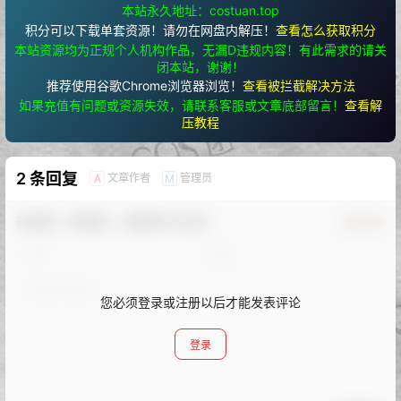
本站永久地址：costuan.top
积分可以下载单套资源！请勿在网盘内解压！
查看怎么获取积分
本站资源均为正规个人机构作品，无漏D违规内容！有此需求的请关
闭本站，谢谢！
推荐使用谷歌Chrome浏览器浏览！
查看被拦截解决方法
如果充值有问题或资源失效，请联系客服或文章底部留言！
查看解
压教程
2 条回复
文章作者
管理员
A
M
欢迎您，新朋友，感谢参与互动！
确认修改
您必须登录或注册以后才能发表评论
登录