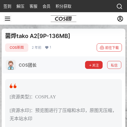
签到
解压
客服
会员
积分获取
菌烨tako A2[9P-136MB]
1
COS新图
2 年前
前往下载
COS团长
关注
私信
[资源类型]：COSPLAY
[资源水印]：预览图进行了压缩和水印，原图无压缩，
无本站水印