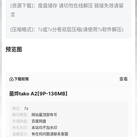
[资源下载]：度盘储存 请切勿在线解压 链接失效请留
言
[压缩格式]：7z或7z分卷双层压缩(请使用7z软件解压)
预览图
查看
下载权限
菌烨tako A2[9P-136MB]
格式：
7z
解压教程：
网站最顶部有写
存储网盘：
百度网盘
有无水印：
本站均不加水印
温馨提示：
有任何问题请联系客服