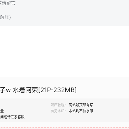
效请留言
解压)
w 水着阿荣[21P-232MB]
解压教程：
网站最顶部有写
网盘
有无水印：
本站均不加水印
何问题请联系客服