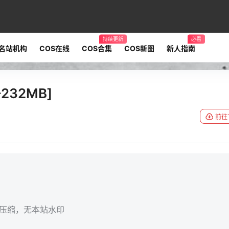
持续更新
必看
名站机构
COS在线
COS合集
COS新图
新人指南
232MB]
前往
无压缩，无本站水印