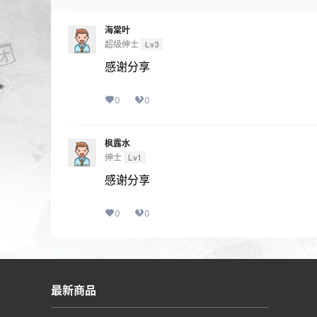
海棠叶
超级绅士
Lv3
感谢分享
0
0
枫露水
绅士
Lv1
感谢分享
0
0
最新商品