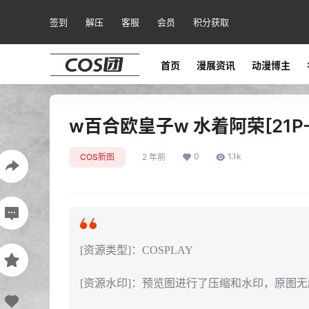
签到
解压
客服
会员
积分获取
首页
漫展资讯
动漫博主
w百合欧皇子w 水着阿荣[21P-
0
1.1k
COS新图
2 年前
[资源类型]：COSPLAY
[资源水印]：预览图进行了压缩和水印，原图