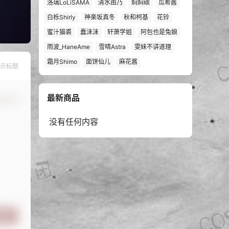
洛璃LoLiSAMA
清水由乃
焖焖碳
瓜希酱
白栎Shirly
神楽坂真冬
秋和柯基
花铃
蜜汁猫裘
蠢沫沫
轩萧学姐
阿包也是兔娘
雨波_HaneAme
雪晴Astra
雯妹不讲道理
霜月Shimo
面饼仙儿
麻花酱
示标题
最新商品
认修改
没有任何内容
提交