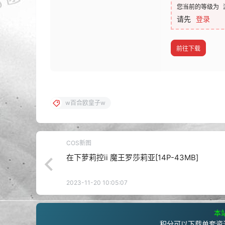
您当前的等级为
请先
登录
前往下载
w百合欧皇子w
COS新图
在下萝莉控ii 魔王罗莎莉亚[14P-43MB]
2023-11-20 10:05:07
本站
积分可以下载单套资