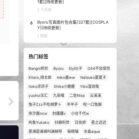
1套][持续更新]
2 个月前
6
Byoru写真图片包合集[327套][COSPLA
Y][持续更新]
1 周前
热门标签
Bangni邦尼
Byoru
ElyEE子
G44不会受伤
Kitaro_绮太郎
miko酱ww
Natsuko夏夏子
rioko凉凉子
Shika小鹿鹿
Yiko湿润兔
yuuhui玉汇
九柒喵
二佐Nisa
云溪溪
兔子Zzz不吃胡萝卜
半半子
咬一口兔娘
奈汐酱nice
封疆疆v
小仓千代w
屿鱼Yukako
抖娘利世
日奈娇
星之迟迟
星澜是澜澜叫澜妹呀
桜桃喵
水淼aqua