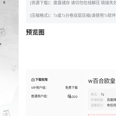
0
[资源下载]：度盘储存 请切勿在线解压 链接失
[压缩格式]：7z或7z分卷双层压缩(请使用7z软件
预览图
w百合欧皇子
下载权限
VIP用户组：
免费下载
格式：
7z
普通用户组：
200
存储网盘：
百度
温馨提示：
有任