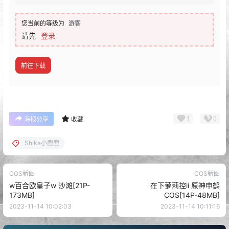
您当前的等级为
游客
请先
登录
前往下载
1
0
海报分享
收藏
Shika小鹿鹿
COS新图
COS新图
w百合欧皇子w 沙滩[21P-
在下萝莉控ii 原神申鹤
173MB]
COS[14P-48MB]
2023-11-14 10:02:03
2023-11-14 10:11:16