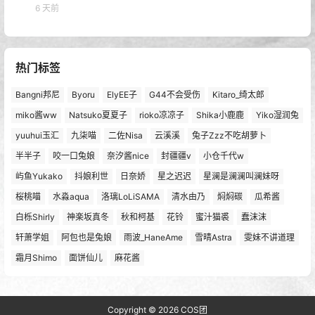
6 天前
热门标签
Bangni邦尼
Byoru
ElyEE子
G44不会受伤
Kitaro_绮太郎
miko酱ww
Natsuko夏夏子
rioko凉凉子
Shika小鹿鹿
Yiko湿润兔
yuuhui玉汇
九柒喵
二佐Nisa
云溪溪
兔子Zzz不吃胡萝卜
半半子
咬一口兔娘
奈汐酱nice
封疆疆v
小仓千代w
屿鱼Yukako
抖娘利世
日奈娇
星之迟迟
星澜是澜澜叫澜妹呀
桜桃喵
水淼aqua
洛璃LoLiSAMA
清水由乃
焖焖碳
瓜希酱
白栎Shirly
神楽坂真冬
秋和柯基
花铃
蜜汁猫裘
蠢沫沫
轩萧学姐
阿包也是兔娘
雨波_HaneAme
雪晴Astra
雯妹不讲道理
霜月Shimo
面饼仙儿
麻花酱
Copyright © 2026
COS团