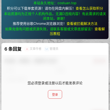
本站永久地址：costuan.top
积分可以下载单套资源！请勿在网盘内解压！
查看怎么获取积分
本站资源均为正规个人机构作品，无漏D违规内容！有此需求的请关
闭本站，谢谢！
推荐使用谷歌Chrome浏览器浏览！
查看被拦截解决方法
如果充值有问题或资源失效，请联系客服或文章底部留言！
查看解
压教程
6 条回复
文章作者
管理员
A
M
欢迎您，新朋友，感谢参与互动！
确认修改
您必须登录或注册以后才能发表评论
登录