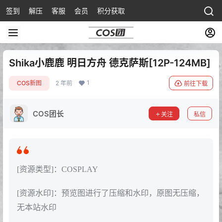
签到
解压
客服
会员
积分获取
Shika小鹿鹿 明日方舟 德克萨斯[12P-124MB]
1
COS新图
2 年前
前往下载
COS团长
关注
私信
[资源类型]：COSPLAY
[资源水印]：预览图进行了压缩和水印，原图无压缩，
无本站水印