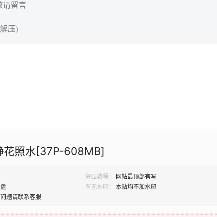
效请留言
解压)
花照水[37P-608MB]
解压教程：
网站最顶部有写
网盘
有无水印：
本站均不加水印
何问题请联系客服