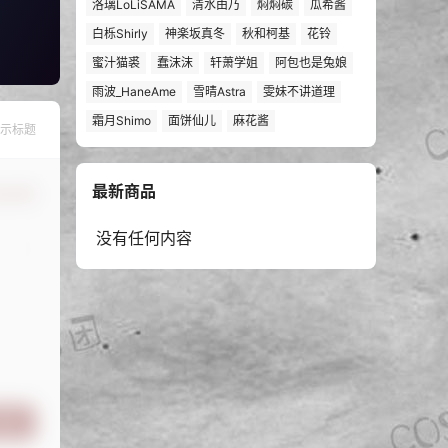
洛璃LoLiSAMA
清水由乃
焖焖碳
瓜希酱
白栎Shirly
神楽坂真冬
秋和柯基
花铃
蜜汁猫裘
蠢沫沫
轩萧学姐
阿包也是兔娘
雨波_HaneAme
雪晴Astra
雯妹不讲道理
霜月Shimo
面饼仙儿
麻花酱
示标题
最新商品
认修改
没有任何内容
提交