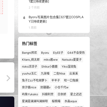
1套][持续更新]
2 个月前
6
Byoru写真图片包合集[327套][COSPLA
Y][持续更新]
1 周前
热门标签
Bangni邦尼
Byoru
ElyEE子
G44不会受伤
Kitaro_绮太郎
miko酱ww
Natsuko夏夏子
rioko凉凉子
Shika小鹿鹿
Yiko湿润兔
yuuhui玉汇
九柒喵
二佐Nisa
云溪溪
兔子Zzz不吃胡萝卜
半半子
咬一口兔娘
奈汐酱nice
封疆疆v
小仓千代w
屿鱼Yukako
抖娘利世
日奈娇
星之迟迟
星澜是澜澜叫澜妹呀
桜桃喵
水淼aqua