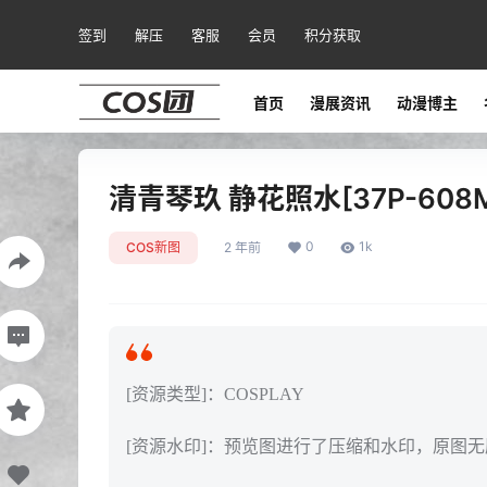
签到
解压
客服
会员
积分获取
首页
漫展资讯
动漫博主
清青琴玖 静花照水[37P-608M
0
1k
COS新图
2 年前
[资源类型]：COSPLAY
[资源水印]：预览图进行了压缩和水印，原图