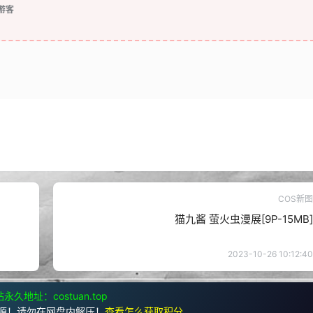
游客
COS新图
猫九酱 萤火虫漫展[9P-15MB]
2023-10-26 10:12:40
永久地址：costuan.top
源！请勿在网盘内解压！
查看怎么获取积分