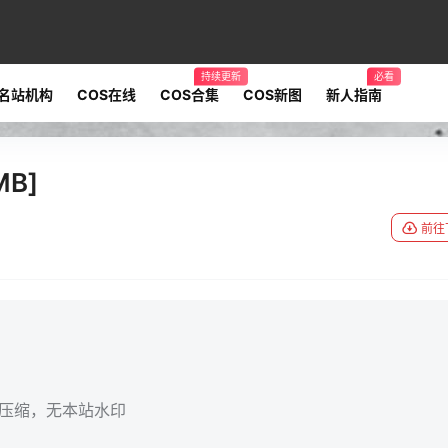
持续更新
必看
名站机构
COS在线
COS合集
COS新图
新人指南
B]
前往
无压缩，无本站水印