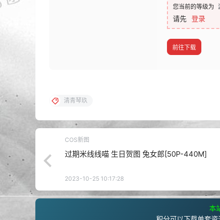
您当前的等级为
请先
登录
前往下载
清青琴玖
COS新图
过期米线线喵 生日贺图 兔女郎[50P-440M]
2023-10-25 10:17:28
本站
积分可以下载单套资