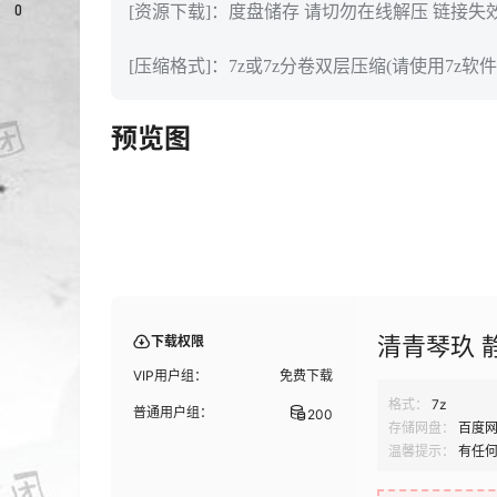
0
[资源下载]：度盘储存 请切勿在线解压 链接失
[压缩格式]：7z或7z分卷双层压缩(请使用7z软件
预览图
清青琴玖 静
下载权限
VIP用户组：
免费下载
格式：
7z
普通用户组：
200
存储网盘：
百度
温馨提示：
有任