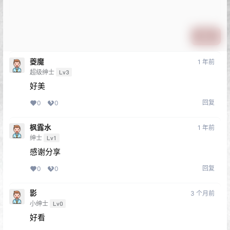
提交
夔魔
1 年前
超级绅士
Lv3
好美
回复
0
0
枫露水
1 年前
绅士
Lv1
感谢分享
回复
0
0
影
3 个月前
小绅士
Lv0
好看