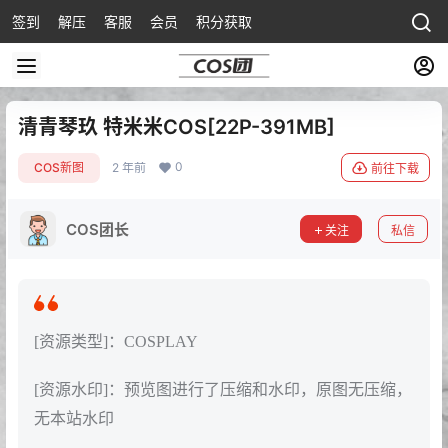
签到
解压
客服
会员
积分获取
清青琴玖 特米米COS[22P-391MB]
0
COS新图
2 年前
前往下载
COS团长
关注
私信
[资源类型]：COSPLAY
[资源水印]：预览图进行了压缩和水印，原图无压缩，
无本站水印