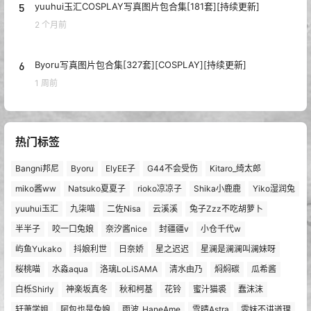
5
yuuhui玉汇COSPLAY写真图片包合集[181套][持续更新]
2 个月前
6
Byoru写真图片包合集[327套][COSPLAY][持续更新]
1 周前
热门标签
Bangni邦尼
Byoru
ElyEE子
G44不会受伤
Kitaro_绮太郎
miko酱ww
Natsuko夏夏子
rioko凉凉子
Shika小鹿鹿
Yiko湿润兔
yuuhui玉汇
九柒喵
二佐Nisa
云溪溪
兔子Zzz不吃胡萝卜
半半子
咬一口兔娘
奈汐酱nice
封疆疆v
小仓千代w
屿鱼Yukako
抖娘利世
日奈娇
星之迟迟
星澜是澜澜叫澜妹呀
桜桃喵
水淼aqua
洛璃LoLiSAMA
清水由乃
焖焖碳
瓜希酱
白栎Shirly
神楽坂真冬
秋和柯基
花铃
蜜汁猫裘
蠢沫沫
轩萧学姐
阿包也是兔娘
雨波_HaneAme
雪晴Astra
雯妹不讲道理