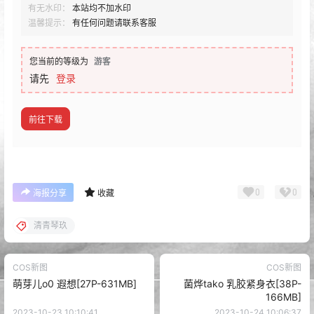
有无水印：
本站均不加水印
温馨提示：
有任何问题请联系客服
您当前的等级为
游客
请先
登录
前往下载
0
0
海报分享
收藏
清青琴玖
COS新图
COS新图
萌芽儿o0 遐想[27P-631MB]
菌烨tako 乳胶紧身衣[38P-
166MB]
2023-10-23 10:10:41
2023-10-24 10:06:37