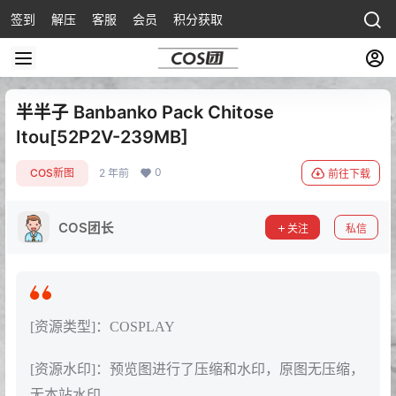
签到
解压
客服
会员
积分获取
半半子 Banbanko Pack Chitose
Itou[52P2V-239MB]
0
COS新图
2 年前
前往下载
COS团长
关注
私信
[资源类型]：COSPLAY
[资源水印]：预览图进行了压缩和水印，原图无压缩，
无本站水印