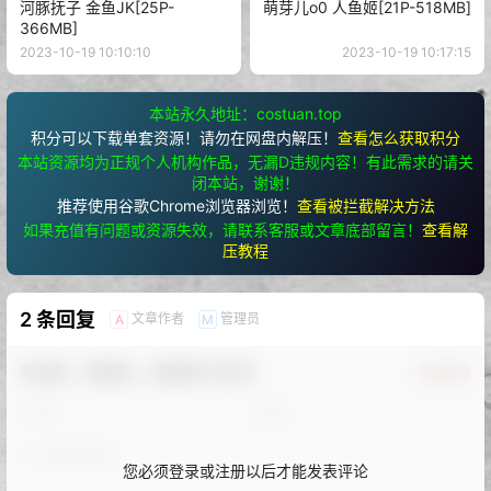
河豚抚子 金鱼JK[25P-
萌芽儿o0 人鱼姬[21P-518MB]
366MB]
2023-10-19 10:10:10
2023-10-19 10:17:15
本站永久地址：costuan.top
积分可以下载单套资源！请勿在网盘内解压！
查看怎么获取积分
本站资源均为正规个人机构作品，无漏D违规内容！有此需求的请关
闭本站，谢谢！
推荐使用谷歌Chrome浏览器浏览！
查看被拦截解决方法
如果充值有问题或资源失效，请联系客服或文章底部留言！
查看解
压教程
2 条回复
文章作者
管理员
A
M
欢迎您，新朋友，感谢参与互动！
确认修改
您必须登录或注册以后才能发表评论