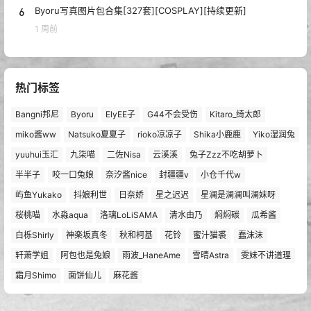
6
Byoru写真图片包合集[327套][COSPLAY][持续更新]
1 周前
热门标签
Bangni邦尼
Byoru
ElyEE子
G44不会受伤
Kitaro_绮太郎
miko酱ww
Natsuko夏夏子
rioko凉凉子
Shika小鹿鹿
Yiko湿润兔
yuuhui玉汇
九柒喵
二佐Nisa
云溪溪
兔子Zzz不吃胡萝卜
半半子
咬一口兔娘
奈汐酱nice
封疆疆v
小仓千代w
屿鱼Yukako
抖娘利世
日奈娇
星之迟迟
星澜是澜澜叫澜妹呀
桜桃喵
水淼aqua
洛璃LoLiSAMA
清水由乃
焖焖碳
瓜希酱
白栎Shirly
神楽坂真冬
秋和柯基
花铃
蜜汁猫裘
蠢沫沫
轩萧学姐
阿包也是兔娘
雨波_HaneAme
雪晴Astra
雯妹不讲道理
霜月Shimo
面饼仙儿
麻花酱