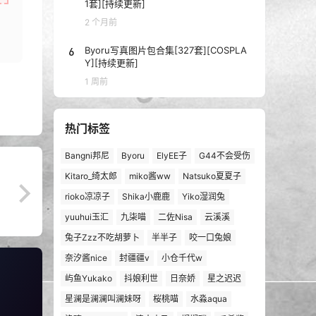
1套][持续更新]
2 个月前
6
Byoru写真图片包合集[327套][COSPLA
Y][持续更新]
1 周前
热门标签
Bangni邦尼
Byoru
ElyEE子
G44不会受伤
Kitaro_绮太郎
miko酱ww
Natsuko夏夏子
rioko凉凉子
Shika小鹿鹿
Yiko湿润兔
yuuhui玉汇
九柒喵
二佐Nisa
云溪溪
兔子Zzz不吃胡萝卜
半半子
咬一口兔娘
奈汐酱nice
封疆疆v
小仓千代w
屿鱼Yukako
抖娘利世
日奈娇
星之迟迟
星澜是澜澜叫澜妹呀
桜桃喵
水淼aqua