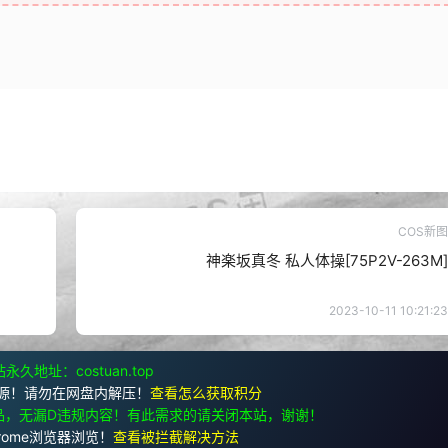
COS新图
神楽坂真冬 私人体操[75P2V-263M]
2023-10-11 10:21:23
永久地址：costuan.top
源！请勿在网盘内解压！
查看怎么获取积分
品，无漏D违规内容！有此需求的请关闭本站，谢谢！
rome浏览器浏览！
查看被拦截解决方法