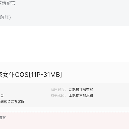
效请留言
解压)
仆COS[11P-31MB]
解压教程：
网站最顶部有写
网盘
有无水印：
本站均不加水印
何问题请联系客服
游客