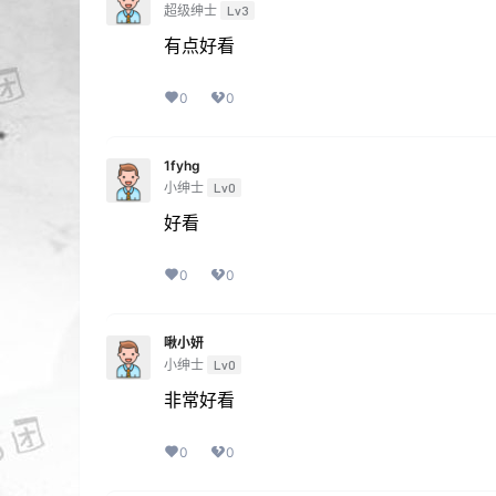
超级绅士
Lv3
有点好看
0
0
1fyhg
小绅士
Lv0
好看
0
0
啾小妍
小绅士
Lv0
非常好看
0
0