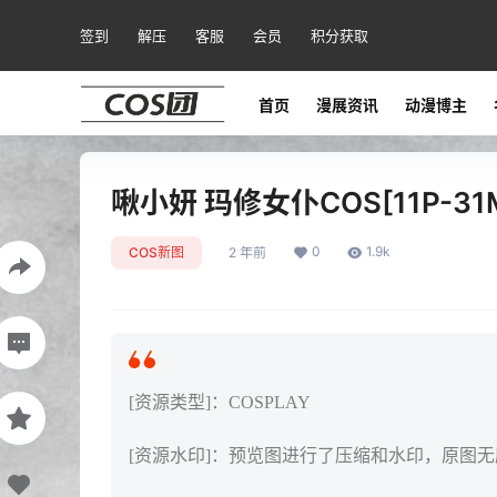
签到
解压
客服
会员
积分获取
首页
漫展资讯
动漫博主
啾小妍 玛修女仆COS[11P-31
0
1.9k
COS新图
2 年前
[资源类型]：COSPLAY
[资源水印]：预览图进行了压缩和水印，原图