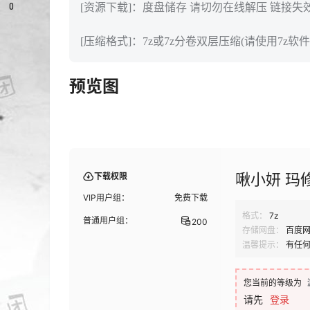
0
[资源下载]：度盘储存 请切勿在线解压 链接失
[压缩格式]：7z或7z分卷双层压缩(请使用7z软件
预览图
啾小妍 玛修女
下载权限
VIP用户组：
免费下载
格式：
7z
普通用户组：
200
存储网盘：
百度
温馨提示：
有任
您当前的等级为
请先
登录