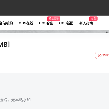
持续更新
必看
名站机构
COS在线
COS合集
COS新图
新人指南
MB]
前往
无压缩，无本站水印