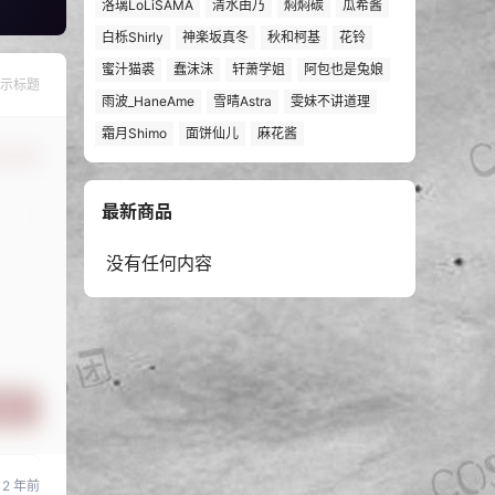
洛璃LoLiSAMA
清水由乃
焖焖碳
瓜希酱
白栎Shirly
神楽坂真冬
秋和柯基
花铃
蜜汁猫裘
蠢沫沫
轩萧学姐
阿包也是兔娘
示标题
雨波_HaneAme
雪晴Astra
雯妹不讲道理
霜月Shimo
面饼仙儿
麻花酱
认修改
最新商品
没有任何内容
提交
2 年前