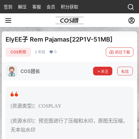
签到
解压
客服
会员
积分获取
ElyEE子 Rem Pajamas[22P1V-51MB]
0
COS新图
2 年前
前往下载
COS团长
关注
私信
[资源类型]：COSPLAY
[资源水印]：预览图进行了压缩和水印，原图无压缩，
无本站水印