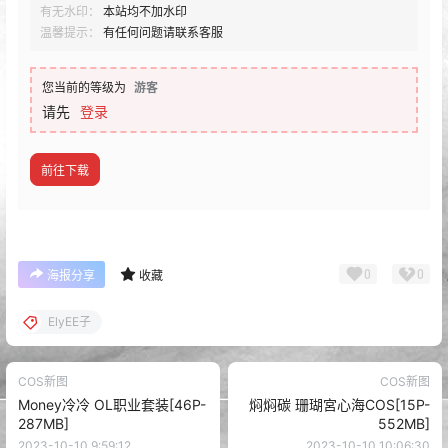
有无水印：
本站均不加水印
温馨提示：
有任何问题请联系客服
您当前的等级为
游客
请先
登录
前往下载
0
0
海报分享
收藏
ElyEE子
COS新图
COS新图
Money冷冷 OL职业套装[46P-
焖焖碳 珊瑚宮心海COS[15P-
287MB]
552MB]
2023-10-10 9:59:12
2023-10-10 10:06:30