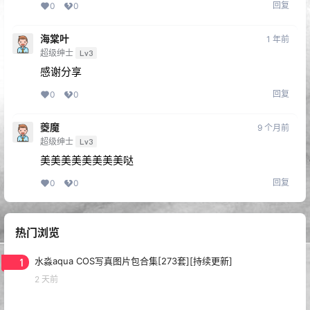
回复
0
0
海棠叶
1 年前
超级绅士
Lv3
感谢分享
回复
0
0
夔魔
9 个月前
超级绅士
Lv3
美美美美美美美美哒
回复
0
0
热门浏览
1
水淼aqua COS写真图片包合集[273套][持续更新]
2 天前