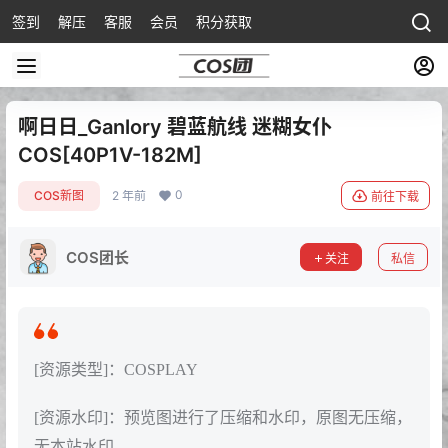
签到
解压
客服
会员
积分获取
啊日日_Ganlory 碧蓝航线 迷糊女仆
COS[40P1V-182M]
0
COS新图
2 年前
前往下载
COS团长
关注
私信
[资源类型]：COSPLAY
[资源水印]：预览图进行了压缩和水印，原图无压缩，
无本站水印