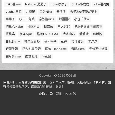
miko酱ww
Natsuko夏夏子
rioko凉凉子
Shika小鹿鹿
Yiko湿润兔
yuuhui玉汇
九柒喵
二佐Nisa
云溪溪
兔子Zzz不吃胡萝卜
半半子
咬一口兔娘
奈汐酱nice
封疆疆v
小仓千代w
屿鱼Yukako
抖娘利世
日奈娇
星之迟迟
星澜是澜澜叫澜妹呀
桜桃喵
水淼aqua
洛璃LoLiSAMA
清水由乃
焖焖碳
瓜希酱
白栎Shirly
神楽坂真冬
秋和柯基
花铃
蜜汁猫裘
蠢沫沫
轩萧学姐
阿包也是兔娘
雨波_HaneAme
雪晴Astra
雯妹不讲道理
霜月Shimo
面饼仙儿
麻花酱
Copyright © 2026
COS团
免责声明：本站资源均来自网络，仅为个人学习使用，其版权归原作者所有，如
有侵权或违规内容，请联系我们删除，谢谢！
查询 22 次，耗时 1.2701 秒