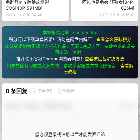
兔胖胖min 喀琅施塔得
阿包也是兔娘 轻熟女[34P-
COS[40P-591MB]
625M]
2023-10-8 10:04:48
2023-10-8 10:15:19
本站永久地址：costuan.top
积分可以下载单套资源！请勿在网盘内解压！
查看怎么获取积分
本站资源均为正规个人机构作品，无漏D违规内容！有此需求的请关
闭本站，谢谢！
推荐使用谷歌Chrome浏览器浏览！
查看被拦截解决方法
如果充值有问题或资源失效，请联系客服或文章底部留言！
查看解
压教程
0 条回复
文章作者
管理员
A
M
欢迎您，新朋友，感谢参与互动！
确认修改
您必须登录或注册以后才能发表评论