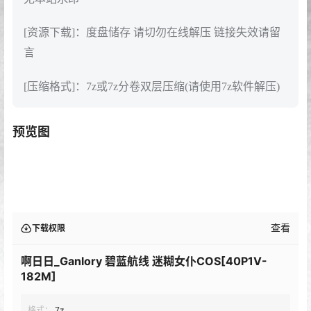
[资源下载]：度盘储存 请切勿在线解压 链接失效请留
言
[压缩格式]：7z或7z分卷双层压缩(请使用7z软件解压)
预览图
查看
下载权限
啊日日_Ganlory 碧蓝航线 迷糊女仆COS[40P1V-
182M]
格式：
7z