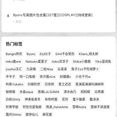
6
Byoru写真图片包合集[327套][COSPLAY][持续更新]
1 周前
热门标签
Bangni邦尼
Byoru
ElyEE子
G44不会受伤
Kitaro_绮太郎
miko酱ww
Natsuko夏夏子
rioko凉凉子
Shika小鹿鹿
Yiko湿润兔
yuuhui玉汇
九柒喵
二佐Nisa
云溪溪
兔子Zzz不吃胡萝卜
半半子
咬一口兔娘
奈汐酱nice
封疆疆v
小仓千代w
屿鱼Yukako
抖娘利世
日奈娇
星之迟迟
星澜是澜澜叫澜妹呀
桜桃喵
水淼aqua
洛璃LoLiSAMA
清水由乃
焖焖碳
瓜希酱
白栎Shirly
神楽坂真冬
秋和柯基
花铃
蜜汁猫裘
蠢沫沫
轩萧学姐
阿包也是兔娘
雨波_HaneAme
雪晴Astra
雯妹不讲道理
霜月Shimo
面饼仙儿
麻花酱