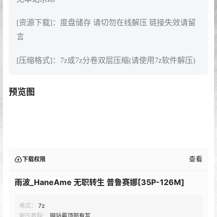
[资源下载]：度盘储存 请切勿在线解压 链接失效请留
言
[压缩格式]：7z或7z分卷双层压缩(请使用7z软件解压)
预览图
查看
下载权限
雨波_HaneAme 无职转生 普鲁赛娜[35P-126M]
格式：
7z
解压教程：
网站最顶部有写