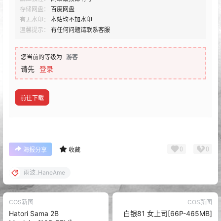
存储网盘：
百度网盘
有无水印：
本站均不加水印
温馨提示：
有任何问题请联系客服
您当前的等级为
游客
请先
登录
前往下载
0
0
海报分享
收藏
雨波_HaneAme
COS新图
COS新图
Hatori Sama 2B
白银81 女上司[66P-465MB]