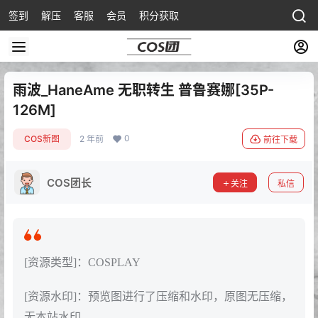
签到
解压
客服
会员
积分获取
雨波_HaneAme 无职转生 普鲁赛娜[35P-
126M]
0
COS新图
2 年前
前往下载
COS团长
关注
私信
[资源类型]：COSPLAY
[资源水印]：预览图进行了压缩和水印，原图无压缩，
无本站水印