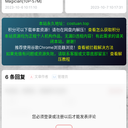
Magician[10P-57M]
2023-10-6 10:11:10
2023-10-7 10:17:31
本站永久地址：costuan.top
积分可以下载单套资源！请勿在网盘内解压！
查看怎么获取积分
本站资源均为正规个人机构作品，无漏D违规内容！有此需求的请关
闭本站，谢谢！
推荐使用谷歌Chrome浏览器浏览！
查看被拦截解决方法
如果充值有问题或资源失效，请联系客服或文章底部留言！
查看解
压教程
6 条回复
文章作者
管理员
A
M
欢迎您，新朋友，感谢参与互动！
确认修改
您必须登录或注册以后才能发表评论