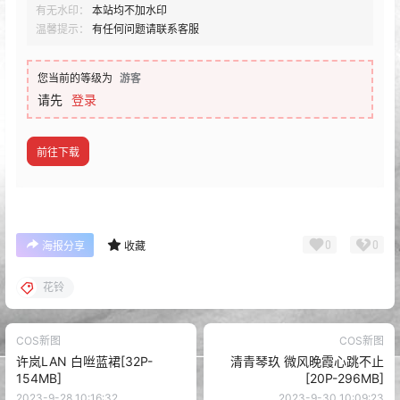
有无水印：
本站均不加水印
温馨提示：
有任何问题请联系客服
您当前的等级为
游客
请先
登录
前往下载
0
0
海报分享
收藏
花铃
COS新图
COS新图
许岚LAN 白咝蓝裙[32P-
清青琴玖 微风晚霞心跳不止
154MB]
[20P-296MB]
2023-9-28 10:16:32
2023-9-30 10:09:23