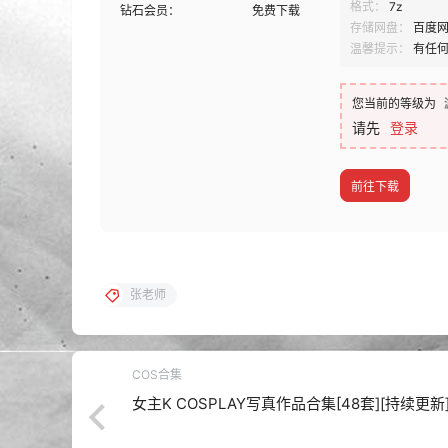
格式：
7z
钻石会员：
免费下载
存储网盘：
百度
温馨提示：
有任
您当前的等级为
请先
登录
前往下载
张老师
COS合集
女主K COSPLAY写真作品合集[48套][持续更新