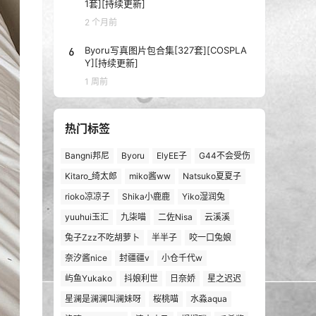
1套][持续更新]
2 个月前
6
Byoru写真图片包合集[327套][COSPLA
Y][持续更新]
1 周前
热门标签
Bangni邦尼
Byoru
ElyEE子
G44不会受伤
Kitaro_绮太郎
miko酱ww
Natsuko夏夏子
rioko凉凉子
Shika小鹿鹿
Yiko湿润兔
yuuhui玉汇
九柒喵
二佐Nisa
云溪溪
兔子Zzz不吃胡萝卜
半半子
咬一口兔娘
奈汐酱nice
封疆疆v
小仓千代w
屿鱼Yukako
抖娘利世
日奈娇
星之迟迟
星澜是澜澜叫澜妹呀
桜桃喵
水淼aqua