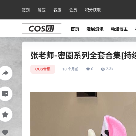
签到
解压
客服
会员
积分获取
首页
漫展资讯
动漫博主
张老师-密圈系列全套合集[持
0
2.3k
COS合集
10 个月前