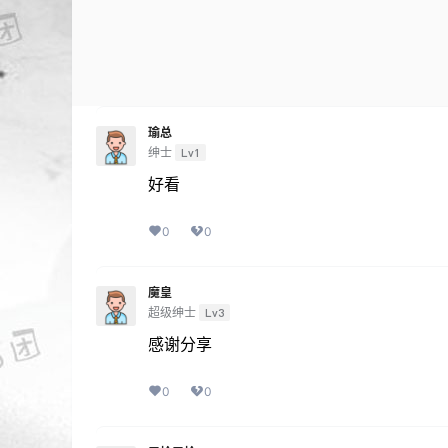
瑜总
绅士
Lv1
好看
0
0
魔皇
超级绅士
Lv3
感谢分享
0
0