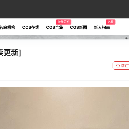
持续更新
必看
名站机构
COS在线
COS合集
COS新图
新人指南
续更新]
前往