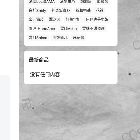
洛璃LoLiSAMA
清水由乃
焖焖碳
瓜希酱
白栎Shirly
神楽坂真冬
秋和柯基
花铃
蜜汁猫裘
蠢沫沫
轩萧学姐
阿包也是兔娘
雨波_HaneAme
雪晴Astra
雯妹不讲道理
霜月Shimo
面饼仙儿
麻花酱
最新商品
没有任何内容