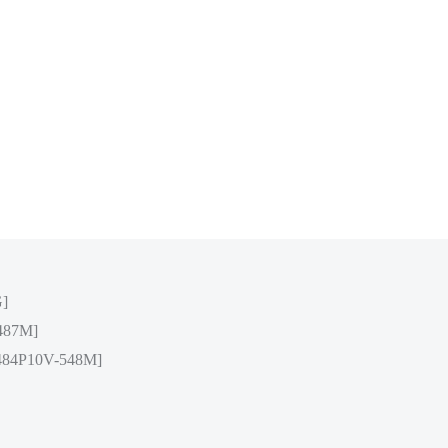
]
487M]
4P10V-548M]