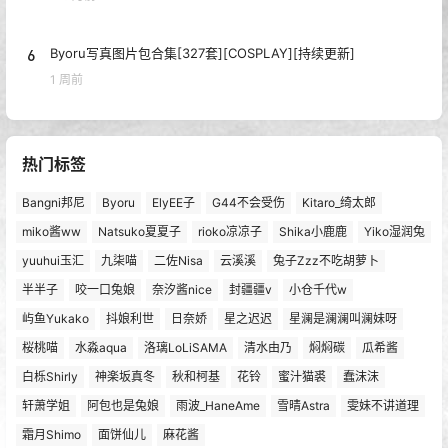
6
Byoru写真图片包合集[327套][COSPLAY][持续更新]
1 周前
热门标签
Bangni邦尼
Byoru
ElyEE子
G44不会受伤
Kitaro_绮太郎
miko酱ww
Natsuko夏夏子
rioko凉凉子
Shika小鹿鹿
Yiko湿润兔
yuuhui玉汇
九柒喵
二佐Nisa
云溪溪
兔子Zzz不吃胡萝卜
半半子
咬一口兔娘
奈汐酱nice
封疆疆v
小仓千代w
屿鱼Yukako
抖娘利世
日奈娇
星之迟迟
星澜是澜澜叫澜妹呀
桜桃喵
水淼aqua
洛璃LoLiSAMA
清水由乃
焖焖碳
瓜希酱
白栎Shirly
神楽坂真冬
秋和柯基
花铃
蜜汁猫裘
蠢沫沫
轩萧学姐
阿包也是兔娘
雨波_HaneAme
雪晴Astra
雯妹不讲道理
霜月Shimo
面饼仙儿
麻花酱