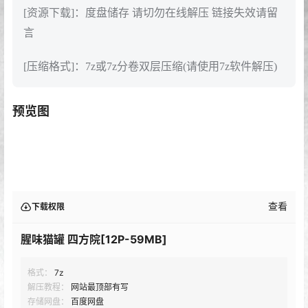
[资源下载]：度盘储存 请切勿在线解压 链接失效请留
言
[压缩格式]：7z或7z分卷双层压缩(请使用7z软件解压)
预览图
查看
下载权限
腥味猫罐 四方院[12P-59MB]
格式：
7z
解压教程：
网站最顶部有写
存储网盘：
百度网盘