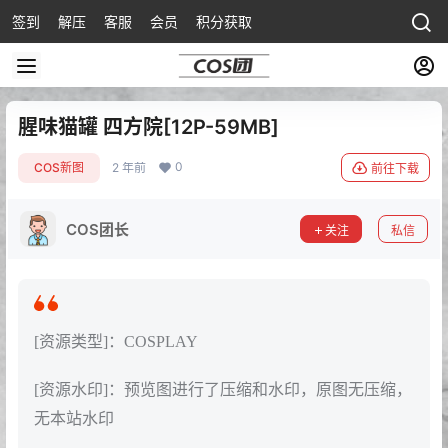
签到
解压
客服
会员
积分获取
腥味猫罐 四方院[12P-59MB]
0
COS新图
2 年前
前往下载
COS团长
关注
私信
[资源类型]：COSPLAY
[资源水印]：预览图进行了压缩和水印，原图无压缩，
无本站水印