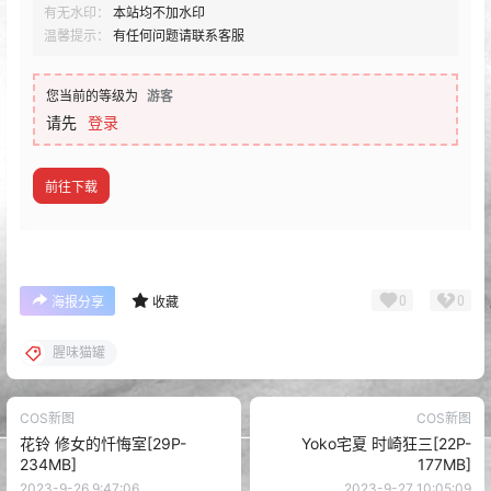
有无水印：
本站均不加水印
温馨提示：
有任何问题请联系客服
您当前的等级为
游客
请先
登录
前往下载
0
0
海报分享
收藏
腥味猫罐
COS新图
COS新图
花铃 修女的忏悔室[29P-
Yoko宅夏 时崎狂三[22P-
234MB]
177MB]
2023-9-26 9:47:06
2023-9-27 10:05:09