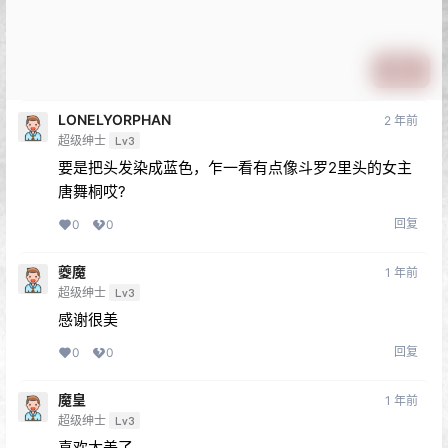
提交
LONELYORPHAN
2 年前
超级绅士
Lv3
要是把头发染成蓝色，乍一看有点像斗罗2里头的女主
唐舞桐哎?
回复
0
0
夔魔
1 年前
超级绅士
Lv3
感谢很美
回复
0
0
魔皇
1 年前
超级绅士
Lv3
喜欢太美了