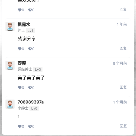
回复
0
0
枫露水
1 年前
绅士
Lv1
感谢分享
回复
0
0
夔魔
8 个月前
超级绅士
Lv3
美了美了美了
回复
0
0
706989397a
1 个月前
小绅士
Lv0
1
回复
0
0