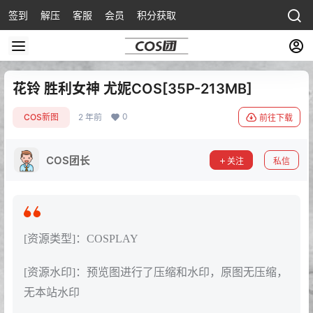
签到
解压
客服
会员
积分获取
花铃 胜利女神 尤妮COS[35P-213MB]
0
COS新图
2 年前
前往下载
COS团长
关注
私信
[资源类型]：COSPLAY
[资源水印]：预览图进行了压缩和水印，原图无压缩，
无本站水印