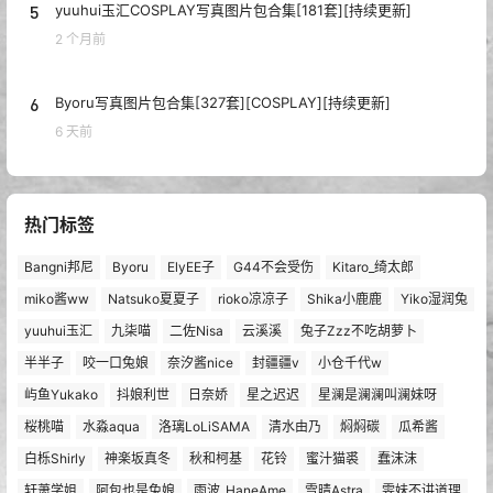
5
yuuhui玉汇COSPLAY写真图片包合集[181套][持续更新]
2 个月前
6
Byoru写真图片包合集[327套][COSPLAY][持续更新]
6 天前
热门标签
Bangni邦尼
Byoru
ElyEE子
G44不会受伤
Kitaro_绮太郎
miko酱ww
Natsuko夏夏子
rioko凉凉子
Shika小鹿鹿
Yiko湿润兔
yuuhui玉汇
九柒喵
二佐Nisa
云溪溪
兔子Zzz不吃胡萝卜
半半子
咬一口兔娘
奈汐酱nice
封疆疆v
小仓千代w
屿鱼Yukako
抖娘利世
日奈娇
星之迟迟
星澜是澜澜叫澜妹呀
桜桃喵
水淼aqua
洛璃LoLiSAMA
清水由乃
焖焖碳
瓜希酱
白栎Shirly
神楽坂真冬
秋和柯基
花铃
蜜汁猫裘
蠢沫沫
轩萧学姐
阿包也是兔娘
雨波_HaneAme
雪晴Astra
雯妹不讲道理