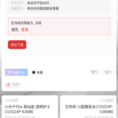
有无水印：
本站均不加水印
温馨提示：
有任何问题请联系客服
您当前的等级为
游客
请先
登录
前往下载
0
0
海报分享
收藏
花铃
COS新图
COS新图
小仓千代w 英仙座 透明护士
日奈娇 小狐狸巫女COS[54P-
COS[24P-62MB]
336MB]
2023-9-22 10:05:45
2023-9-23 9:44:26