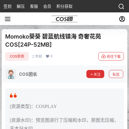
签到
解压
客服
会员
积分获取
Momoko葵葵 碧蓝航线镇海 奇奢花苑
COS[24P-52MB]
0
COS新图
2 年前
前往下载
COS团长
关注
私信
[资源类型]：COSPLAY
[资源水印]：预览图进行了压缩和水印，原图无压缩，
无本站水印