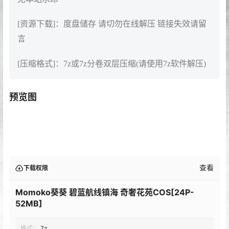
[资源下载]：度盘储存 请切勿在线解压 链接失效请留
言
[压缩格式]：7z或7z分卷双层压缩(请使用7z软件解压)
预览图
查看
下载权限
Momoko葵葵 碧蓝航线镇海 奇奢花苑COS[24P-
52MB]
格式：
7z