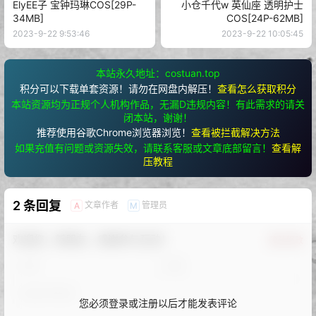
ElyEE子 宝钟玛琳COS[29P-
小仓千代w 英仙座 透明护士
34MB]
COS[24P-62MB]
2023-9-22 9:53:46
2023-9-22 10:05:45
本站永久地址：costuan.top
积分可以下载单套资源！请勿在网盘内解压！
查看怎么获取积分
本站资源均为正规个人机构作品，无漏D违规内容！有此需求的请关
闭本站，谢谢！
推荐使用谷歌Chrome浏览器浏览！
查看被拦截解决方法
如果充值有问题或资源失效，请联系客服或文章底部留言！
查看解
压教程
2 条回复
文章作者
管理员
A
M
欢迎您，新朋友，感谢参与互动！
确认修改
您必须登录或注册以后才能发表评论