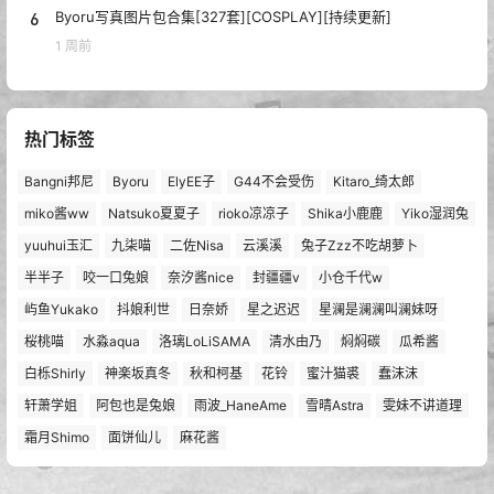
6
Byoru写真图片包合集[327套][COSPLAY][持续更新]
1 周前
热门标签
Bangni邦尼
Byoru
ElyEE子
G44不会受伤
Kitaro_绮太郎
miko酱ww
Natsuko夏夏子
rioko凉凉子
Shika小鹿鹿
Yiko湿润兔
yuuhui玉汇
九柒喵
二佐Nisa
云溪溪
兔子Zzz不吃胡萝卜
半半子
咬一口兔娘
奈汐酱nice
封疆疆v
小仓千代w
屿鱼Yukako
抖娘利世
日奈娇
星之迟迟
星澜是澜澜叫澜妹呀
桜桃喵
水淼aqua
洛璃LoLiSAMA
清水由乃
焖焖碳
瓜希酱
白栎Shirly
神楽坂真冬
秋和柯基
花铃
蜜汁猫裘
蠢沫沫
轩萧学姐
阿包也是兔娘
雨波_HaneAme
雪晴Astra
雯妹不讲道理
霜月Shimo
面饼仙儿
麻花酱