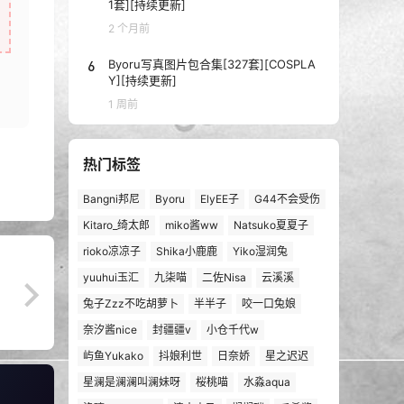
1套][持续更新]
2 个月前
6
Byoru写真图片包合集[327套][COSPLA
Y][持续更新]
1 周前
热门标签
Bangni邦尼
Byoru
ElyEE子
G44不会受伤
Kitaro_绮太郎
miko酱ww
Natsuko夏夏子
rioko凉凉子
Shika小鹿鹿
Yiko湿润兔
yuuhui玉汇
九柒喵
二佐Nisa
云溪溪
兔子Zzz不吃胡萝卜
半半子
咬一口兔娘
奈汐酱nice
封疆疆v
小仓千代w
屿鱼Yukako
抖娘利世
日奈娇
星之迟迟
星澜是澜澜叫澜妹呀
桜桃喵
水淼aqua