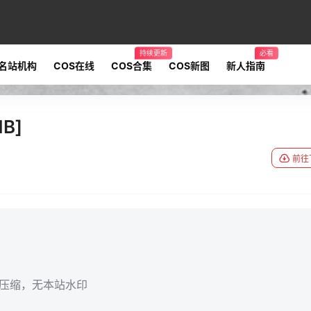
持续更新
必看
名站机构
COS在线
COS合集
COS新图
新人指南
B]
前往
无压缩，无本站水印