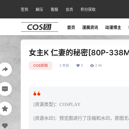
签到
解压
客服
会员
积分获取
首页
漫展资讯
动漫博主
女主K 仁妻的秘密[80P-338M
0
2.4k
COS新图
2 年前
[资源类型]：COSPLAY
[资源水印]：预览图进行了压缩和水印，原图