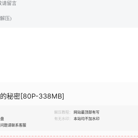
效请留言
解压)
的秘密[80P-338MB]
解压教程：
网站最顶部有写
网盘
有无水印：
本站均不加水印
何问题请联系客服