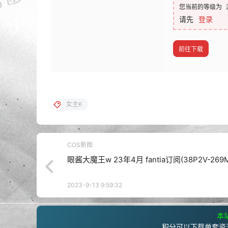
您当前的等级为
请先
登录
前往下载
女主K
COS新图
眼酱大魔王w 23年4月 fantia订阅(38P2V-269
2023-9-13 9:59:32
本站
积分可以下载单套资