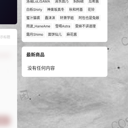
洛璃LoLiSAMA
清水由乃
焖焖碳
瓜希酱
白栎Shirly
神楽坂真冬
秋和柯基
花铃
蜜汁猫裘
蠢沫沫
轩萧学姐
阿包也是兔娘
雨波_HaneAme
雪晴Astra
雯妹不讲道理
霜月Shimo
面饼仙儿
麻花酱
示标题
最新商品
认修改
没有任何内容
提交