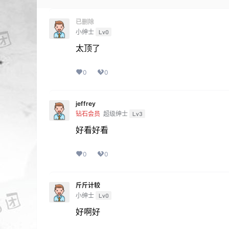
已删除
小绅士
Lv0
太顶了
0
0
jeffrey
钻石会员
超级绅士
Lv3
好看好看
0
0
斤斤计较
小绅士
Lv0
好啊好