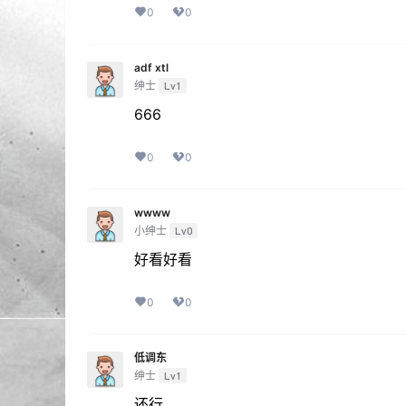
0
0
adf xtl
绅士
Lv1
666
0
0
wwww
小绅士
Lv0
好看好看
0
0
低调东
绅士
Lv1
还行