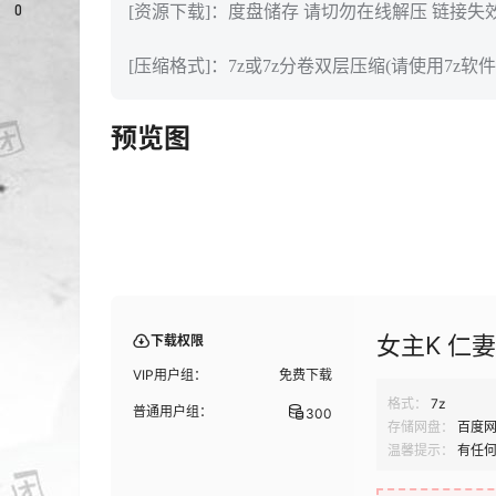
0
[资源下载]：度盘储存 请切勿在线解压 链接失
[压缩格式]：7z或7z分卷双层压缩(请使用7z软件
预览图
女主K 仁妻
下载权限
VIP用户组：
免费下载
格式：
7z
普通用户组：
300
存储网盘：
百度
温馨提示：
有任