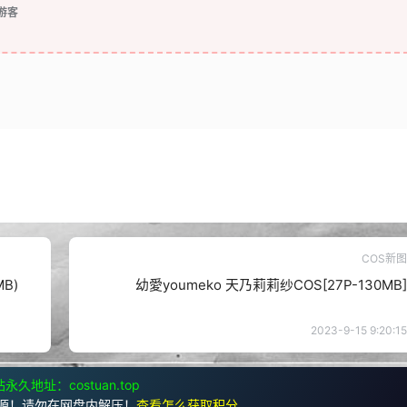
游客
COS新图
MB)
幼愛youmeko 天乃莉莉纱COS[27P-130MB]
2023-9-15 9:20:15
永久地址：costuan.top
源！请勿在网盘内解压！
查看怎么获取积分