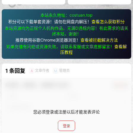
本站永久地址：costuan.top
积分可以下载单套资源！请勿在网盘内解压！
查看怎么获取积分
本站资源均为正规个人机构作品，无漏D违规内容！有此需求的请关
闭本站，谢谢！
推荐使用谷歌Chrome浏览器浏览！
查看被拦截解决方法
如果充值有问题或资源失效，请联系客服或文章底部留言！
查看解
压教程
1 条回复
文章作者
管理员
A
M
欢迎您，新朋友，感谢参与互动！
确认修改
您必须登录或注册以后才能发表评论
登录