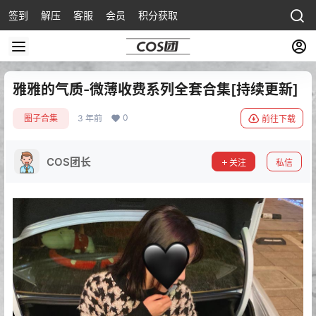
签到
解压
客服
会员
积分获取
雅雅的气质-微薄收费系列全套合集[持续更新]
0
圈子合集
3 年前
前往下载
COS团长
关注
私信