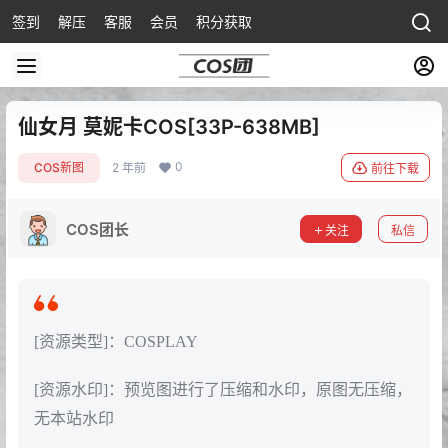
签到
解压
客服
会员
积分获取
仙女月 莫妮卡COS[33P-638MB]
0
COS新图
2 年前
前往下载
COS团长
关注
私信
[资源类型]：COSPLAY
[资源水印]：预览图进行了压缩和水印，原图无压缩，
无本站水印