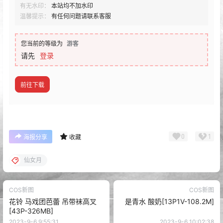
有无水印：
本站均不加水印
温馨提示：
有任何问题请联系客服
您当前的等级为
游客
请先
登录
前往下载
0
1
海报分享
收藏
仙女月
COS新图
COS新图
花铃 马戏团芭蕾 吊带袜高叉
是青水 酸奶[13P1V-108.2M]
[43P-326MB]
2023-9-6 9:55:31
2023-9-6 10:02:38